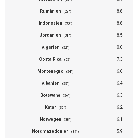
Rumänien
8,8
(29°)
Indonesien
8,8
(30°)
Jordanien
8,5
(31°)
Algerien
8,0
(32°)
Costa Rica
7,3
(33°)
Montenegro
6,6
(34°)
Albanien
6,4
(35°)
Botswana
6,3
(36°)
Katar
6,2
(37°)
Norwegen
6,1
(38°)
Nordmazedonien
5,9
(39°)