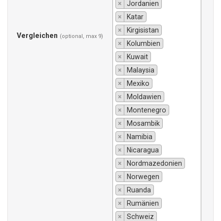
×
Jordanien
×
Katar
×
Kirgisistan
Vergleichen
(optional, max 9)
×
Kolumbien
×
Kuwait
×
Malaysia
×
Mexiko
×
Moldawien
×
Montenegro
×
Mosambik
×
Namibia
×
Nicaragua
×
Nordmazedonien
×
Norwegen
×
Ruanda
×
Rumänien
×
Schweiz