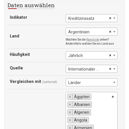
Daten auswählen
Indikator
×
Kreditzinssatz
×
Argentinien
Land
Möchten Sie die
Rangliste
sehen?
Andernfalls wählen Sie ein Land aus
Häufigkeit
×
Jährlich
Quelle
×
Internationaler Währungsfonds
Vergleichen mit
(optional)
Länder
×
Ägypten
×
×
Albanien
×
Algerien
×
Angola
×
Armenien