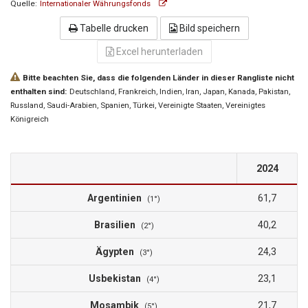
Quelle:
Internationaler Währungsfonds
Tabelle drucken
Bild speichern
Excel herunterladen
Bitte beachten Sie, dass die folgenden Länder in dieser Rangliste nicht
enthalten sind:
Deutschland
, Frankreich
, Indien
, Iran
, Japan
, Kanada
, Pakistan
,
Russland
, Saudi-Arabien
, Spanien
, Türkei
, Vereinigte Staaten
, Vereinigtes
Königreich
2024
Argentinien
61,7
(1°)
Brasilien
40,2
(2°)
Ägypten
24,3
(3°)
Usbekistan
23,1
(4°)
Mosambik
21,7
(5°)