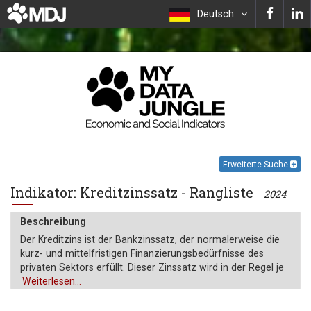
Deutsch
Erweiterte Suche
Indikator: Kreditzinssatz - Rangliste
2024
Beschreibung
Der Kreditzins ist der Bankzinssatz, der normalerweise die
kurz- und mittelfristigen Finanzierungsbedürfnisse des
privaten Sektors erfüllt. Dieser Zinssatz wird in der Regel je
nach Kreditwürdigkeit der Kreditnehmer und den
Weiterlesen...
Finanzierungszielen differenziert. Die mit diesen Zinssätzen
verbundenen Bedingungen unterscheiden sich jedoch je