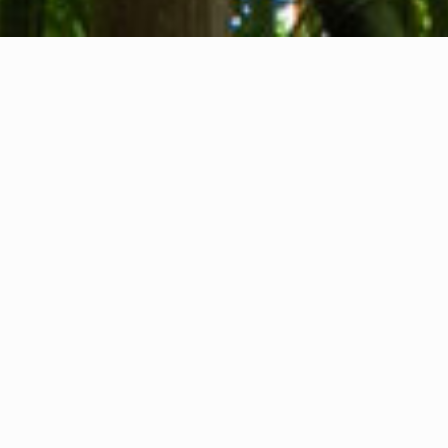
Wer wir sind
Kontakt
Feedback
Privacy Policy
Cookie Policy
Rechtliche Informationen
International Communication S.r.l.
USt-IdNr. IT14478081004