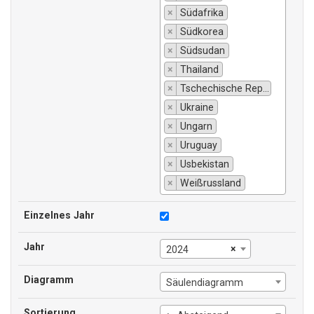
×
Südafrika
×
Südkorea
×
Südsudan
×
Thailand
×
Tschechische Republik
×
Ukraine
×
Ungarn
×
Uruguay
×
Usbekistan
×
Weißrussland
Einzelnes Jahr
Jahr
×
2024
Diagramm
Säulendiagramm
Sortierung