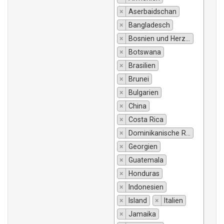
×
Aserbaidschan
×
Bangladesch
×
Bosnien und Herzegowina
×
Botswana
×
Brasilien
×
Brunei
×
Bulgarien
×
China
×
Costa Rica
×
Dominikanische Republik
×
Georgien
×
Guatemala
×
Honduras
×
Indonesien
×
Island
×
Italien
×
Jamaika