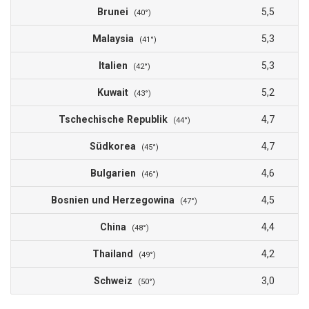
Brunei
5,5
(40°)
Malaysia
5,3
(41°)
Italien
5,3
(42°)
Kuwait
5,2
(43°)
Tschechische Republik
4,7
(44°)
Südkorea
4,7
(45°)
Bulgarien
4,6
(46°)
Bosnien und Herzegowina
4,5
(47°)
China
4,4
(48°)
Thailand
4,2
(49°)
Schweiz
3,0
(50°)