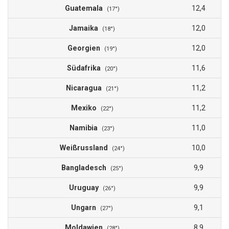
Guatemala
12,4
(17°)
Jamaika
12,0
(18°)
Georgien
12,0
(19°)
Südafrika
11,6
(20°)
Nicaragua
11,2
(21°)
Mexiko
11,2
(22°)
Namibia
11,0
(23°)
Weißrussland
10,0
(24°)
Bangladesch
9,9
(25°)
Uruguay
9,9
(26°)
Ungarn
9,1
(27°)
Moldawien
8,9
(28°)