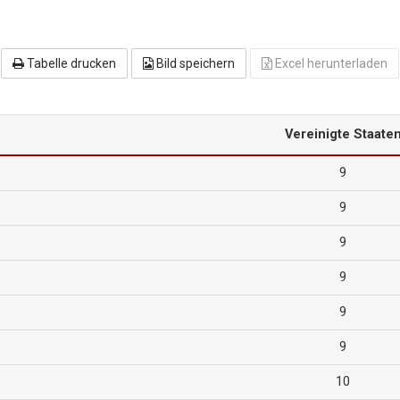
Tabelle drucken
Bild speichern
Excel herunterladen
Vereinigte Staate
9
9
9
9
9
9
10