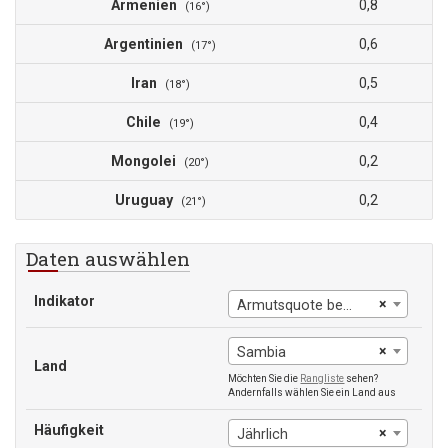
Armenien
0,8
(16°)
Argentinien
0,6
(17°)
Iran
0,5
(18°)
Chile
0,4
(19°)
Mongolei
0,2
(20°)
Uruguay
0,2
(21°)
Daten auswählen
Indikator
×
Armutsquote bei $2,15 pro Tag
×
Sambia
Land
Möchten Sie die
Rangliste
sehen?
Andernfalls wählen Sie ein Land aus
Häufigkeit
×
Jährlich