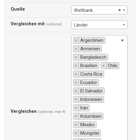
Quelle
×
Weltbank
Vergleichen mit
(optional)
Länder
×
Argentinien
×
×
Armenien
×
Bangladesch
×
Brasilien
×
Chile
×
Costa Rica
×
Ecuador
×
El Salvador
×
Indonesien
×
Iran
Vergleichen
(optional, max 9)
×
Kolumbien
×
Mexiko
×
Mongolei