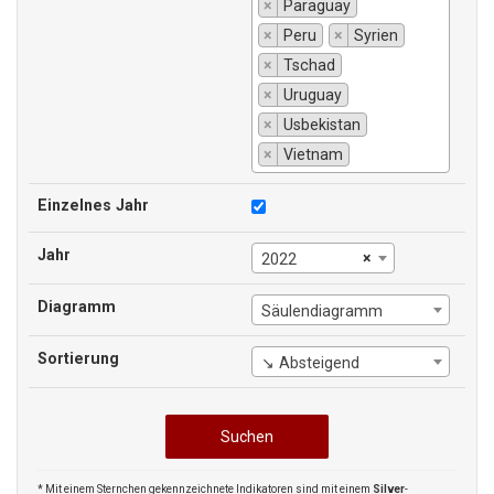
×
Paraguay
×
Peru
×
Syrien
×
Tschad
×
Uruguay
×
Usbekistan
×
Vietnam
Einzelnes Jahr
Jahr
×
2022
Diagramm
Säulendiagramm
Sortierung
↘ Absteigend
* Mit einem Sternchen gekennzeichnete Indikatoren sind mit einem
Silver
-