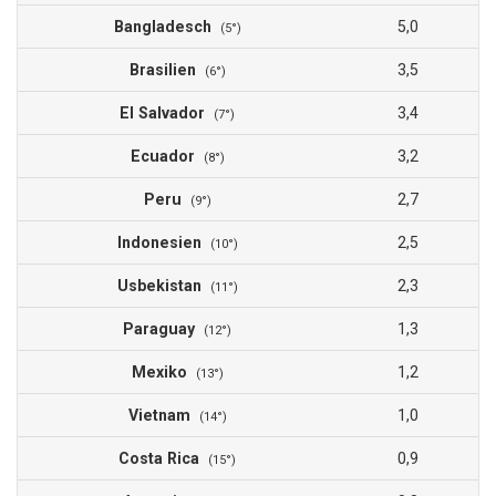
Bangladesch
5,0
(5°)
Brasilien
3,5
(6°)
El Salvador
3,4
(7°)
Ecuador
3,2
(8°)
Peru
2,7
(9°)
Indonesien
2,5
(10°)
Usbekistan
2,3
(11°)
Paraguay
1,3
(12°)
Mexiko
1,2
(13°)
Vietnam
1,0
(14°)
Costa Rica
0,9
(15°)