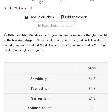
Quelle:
Weltbank
Tabelle drucken
Bild speichern
Excel herunterladen
Bitte beachten Sie, dass die folgenden Länder in dieser Rangliste nicht
enthalten sind:
Ägypten
, China
, Deutschland
, Frankreich
, Indien
, Italien
, Japan
,
Kanada
, Pakistan
, Russland
, Saudi-Arabien
, Spanien
, Südkorea
, Türkei
, Vereinigte
Staaten
, Vereinigtes Königreich
2022
Sambia
64,3
(1°)
Tschad
30,8
(2°)
Syrien
24,8
(3°)
Kolumbien
6,0
(4°)