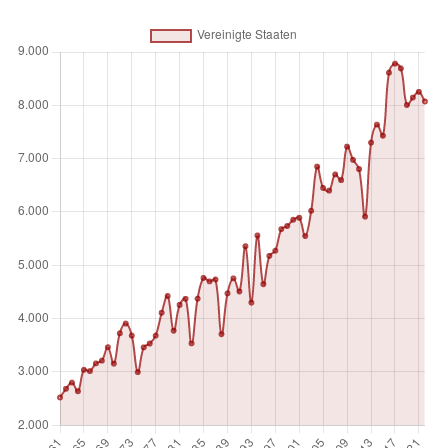
für Heu oder grüne Ernte für Nahrung, Futter oder Silage
geerntet werden, sowie solche, die zur Beweidung genutzt
werden. Die FAO ordnet die Produktionsdaten dem
Kalenderjahr zu, in dem der Großteil der Ernte stattgefunden
hat.
Maßeinheit
Absolutzahl