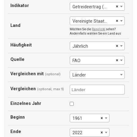
Indikator
×
Getreideertrag (kg pro Hektar)
×
Vereinigte Staaten
Land
Möchten Sie die
Rangliste
sehen?
Andernfalls wählen Sie ein Land aus
Häufigkeit
×
Jährlich
Quelle
×
FAO
Vergleichen mit
(optional)
Länder
Vergleichen
(optional, max 9)
Einzelnes Jahr
Beginn
×
1961
Ende
×
2022