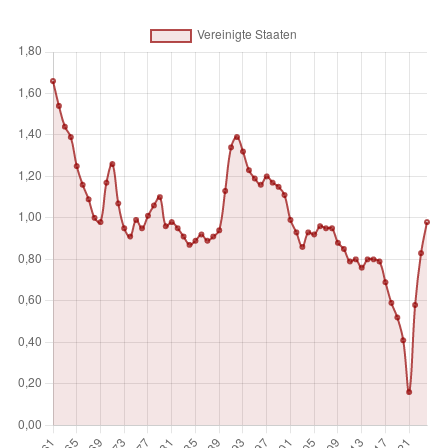
Bevölkerung, die alle Einwohner unabhängig vom
rechtlichen Status oder der Staatsbürgerschaft zählt.
Maßeinheit
%