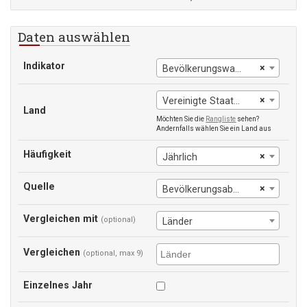
Daten auswählen
Indikator
×
Bevölkerungswachstum
×
Vereinigte Staaten
Land
Möchten Sie die
Rangliste
sehen?
Andernfalls wählen Sie ein Land aus
Häufigkeit
×
Jährlich
Quelle
×
Bevölkerungsabteilung der Vereinten Nationen
Vergleichen mit
(optional)
Länder
Vergleichen
(optional, max 9)
Einzelnes Jahr