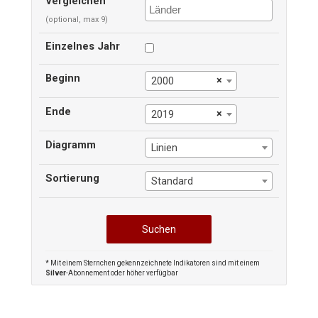
Vergleichen
(optional, max 9)
Einzelnes Jahr
Beginn
×
2000
Ende
×
2019
Diagramm
Linien
Sortierung
Standard
* Mit einem Sternchen gekennzeichnete Indikatoren sind mit einem
Silver
-Abonnement oder höher verfügbar