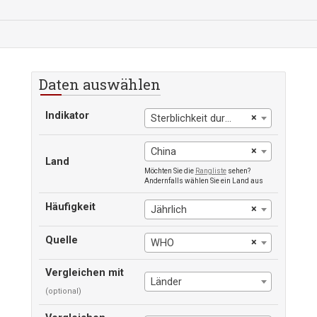
Daten auswählen
Indikator
×
Sterblichkeit durch Herz-Kreislauf-Erkrankungen, Krebs, Diabetes oder chronische Atemwegserkrankungen im Alter zwischen genau 30 und 70 Jahren
×
China
Land
Möchten Sie die
Rangliste
sehen?
Andernfalls wählen Sie ein Land aus
Häufigkeit
×
Jährlich
Quelle
×
WHO
Vergleichen mit
Länder
(optional)