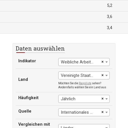
5,2
3,6
3,4
Daten auswählen
Indikator
×
Weibliche Arbeitslosigkeit
×
Vereinigte Staaten
Land
Möchten Sie die
Rangliste
sehen?
Andernfalls wählen Sie ein Land aus
Häufigkeit
×
Jährlich
Quelle
×
Internationales Arbeitsamt
Vergleichen mit