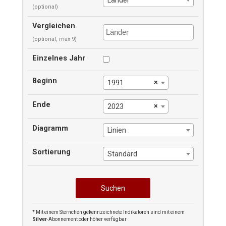
Länder
(optional)
Vergleichen
(optional, max 9)
Einzelnes Jahr
Beginn
×
1991
Ende
×
2023
Diagramm
Linien
Sortierung
Standard
* Mit einem Sternchen gekennzeichnete Indikatoren sind mit einem
Silver
-Abonnement oder höher verfügbar