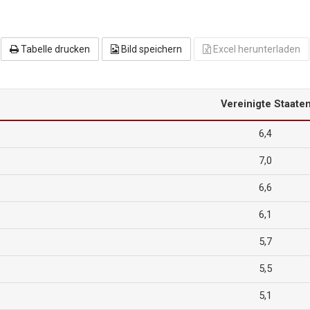
Tabelle drucken
Bild speichern
Excel herunterladen
Vereinigte Staate
6,4
7,0
6,6
6,1
5,7
5,5
5,1