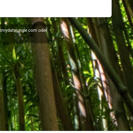
@mydatajungle.com
oder