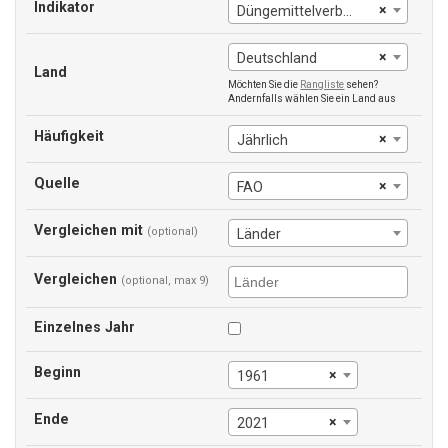
Indikator
×
Düngemittelverbrauch (Kilogramm pro Hektar Ackerland)
×
Deutschland
Land
Möchten Sie die
Rangliste
sehen?
Andernfalls wählen Sie ein Land aus
Häufigkeit
×
Jährlich
Quelle
×
FAO
Vergleichen mit
(optional)
Länder
Vergleichen
(optional, max 9)
Einzelnes Jahr
Beginn
×
1961
Ende
×
2021