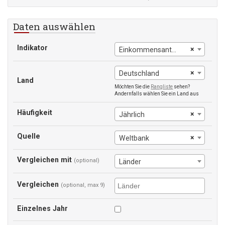
Daten auswählen
Indikator
×
Einkommensanteil der unteren 20%
×
Deutschland
Land
Möchten Sie die
Rangliste
sehen?
Andernfalls wählen Sie ein Land aus
Häufigkeit
×
Jährlich
Quelle
×
Weltbank
Vergleichen mit
(optional)
Länder
Vergleichen
(optional, max 9)
Einzelnes Jahr