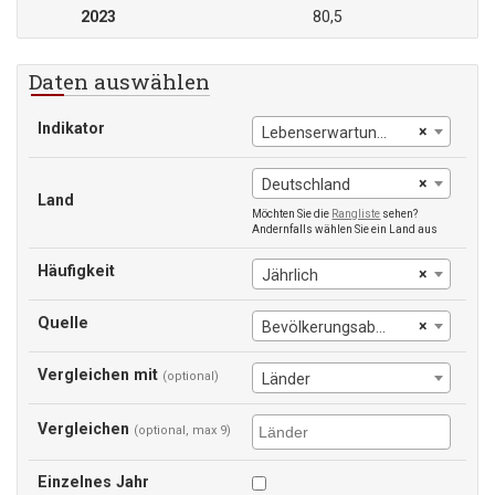
2023
80,5
Daten auswählen
Indikator
×
Lebenserwartung bei der Geburt
×
Deutschland
Land
Möchten Sie die
Rangliste
sehen?
Andernfalls wählen Sie ein Land aus
Häufigkeit
×
Jährlich
Quelle
×
Bevölkerungsabteilung der Vereinten Nationen
Vergleichen mit
(optional)
Länder
Vergleichen
(optional, max 9)
Einzelnes Jahr