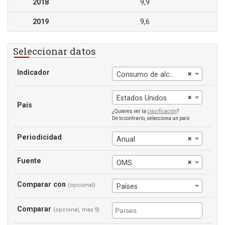
2018
9,9
2019
9,6
Seleccionar datos
Indicador
×
Consumo de alcohol
×
Estados Unidos
País
¿Quieres ver la
clasificación
?
De lo contrario, selecciona un país
Periodicidad
×
Anual
Fuente
×
OMS
Comparar con
(opcional)
Países
Comparar
(opcional, max 9)