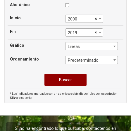
Año único
Inicio
×
2000
Fin
×
2019
Gráfico
Líneas
Ordenamiento
Predeterminado
* Los indicadores marcados con un asterisco están disponibles con suscripción
Silver
o superior
Si no ha encontrado lo que buscaba, contáctenos en