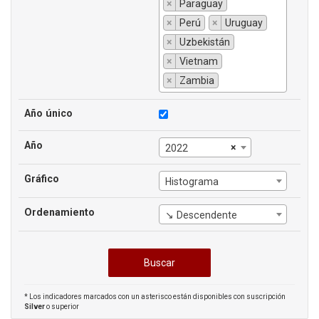
×
Paraguay
×
Perú
×
Uruguay
×
Uzbekistán
×
Vietnam
×
Zambia
Año único
Año
×
2022
Gráfico
Histograma
Ordenamiento
↘ Descendente
* Los indicadores marcados con un asterisco están disponibles con suscripción
Silver
o superior