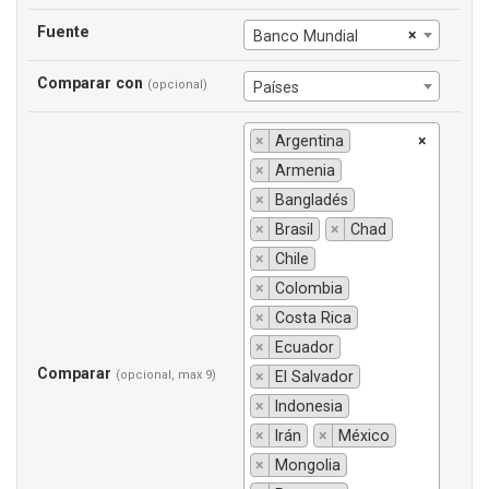
Fuente
×
Banco Mundial
Comparar con
(opcional)
Países
×
Argentina
×
×
Armenia
×
Bangladés
×
Brasil
×
Chad
×
Chile
×
Colombia
×
Costa Rica
×
Ecuador
Comparar
(opcional, max 9)
×
El Salvador
×
Indonesia
×
Irán
×
México
×
Mongolia