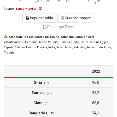
Fuente:
Banco Mundial
Imprimir tabla
Guardar imagen
Descargar Excel
Atención, los siguientes países no están incluidos en esta
clasificación:
Alemania
, Arabia Saudita
, Canadá
, China
, Corea del Sur
, Egipto
,
España
, Estados Unidos
, Francia
, India
, Italia
, Japón
, Pakistán
, Reino Unido
, Rusia
,
Turquía
2022
Siria
96,0
(1°)
Zambia
93,2
(2°)
Chad
88,8
(3°)
Bangladés
74,1
(4°)