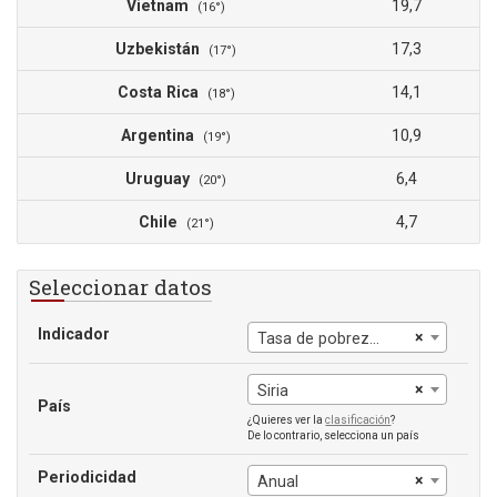
Vietnam
19,7
(16°)
Uzbekistán
17,3
(17°)
Costa Rica
14,1
(18°)
Argentina
10,9
(19°)
Uruguay
6,4
(20°)
Chile
4,7
(21°)
Seleccionar datos
Indicador
×
Tasa de pobreza a $6.85 al día
×
Siria
País
¿Quieres ver la
clasificación
?
De lo contrario, selecciona un país
Periodicidad
×
Anual