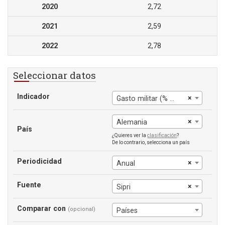
2020
2,72
2021
2,59
2022
2,78
Seleccionar datos
Indicador
×
Gasto militar (% del gasto del gobierno general)
×
Alemania
País
¿Quieres ver la
clasificación
?
De lo contrario, selecciona un país
Periodicidad
×
Anual
Fuente
×
Sipri
Comparar con
(opcional)
Países