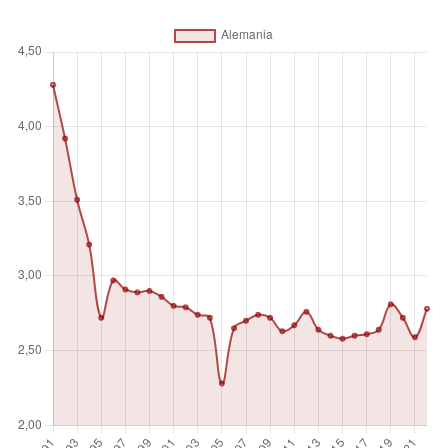
defensa y otras agencias gubernamentales involucradas en
proyectos de defensa; las fuerzas paramilitares, si se
considera que están entrenadas y equipadas para
operaciones militares; y las actividades espaciales militares.
Estos gastos incluyen personal militar y civil, incluidas las
pensiones de jubilación del personal militar y los servicios
sociales para el personal; operación y mantenimiento;
aprovisionamiento; investigación y desarrollo militar; y
ayudas militares (en los gastos militares del país donante).
Se excluyen la defensa civil y los gastos corrientes por
actividades militares pasadas, como los beneficios para
veteranos, la desmovilización, la conversión y la
destrucción de armas. Sin embargo, esta definición no
puede aplicarse a todos los países, ya que esto requeriría
información mucho más detallada de la disponible sobre lo
que se incluye en los presupuestos militares y en las
partidas de gasto militar fuera del presupuesto.
Unidad de medida
%