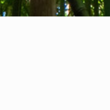
Quiénes somos
Contacto
Comentarios
Privacy Policy
Cookie Policy
Información legal
International Communication S.r.l.