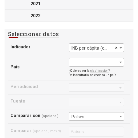
2021
2022
Seleccionar datos
Indicador
×
INB per cápita (constante 2015 US$)
País
¿Quieres ver la
clasificación
?
De lo contrario, selecciona un país
Periodicidad
Fuente
Comparar con
(opcional)
Países
Comparar
(opcional, max 9)