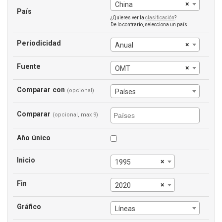
×
China
País
¿Quieres ver la
clasificación
?
De lo contrario, selecciona un país
Periodicidad
×
Anual
Fuente
×
OMT
Comparar con
(opcional)
Países
Comparar
(opcional, max 9)
Año único
Inicio
×
1995
Fin
×
2020
Gráfico
Líneas