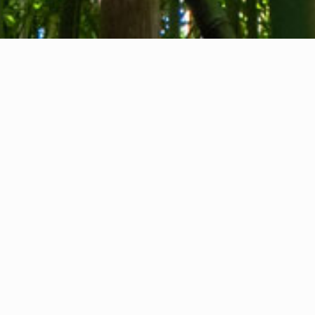
Quiénes somos
Contacto
Comentarios
Privacy Policy
Cookie Policy
Información legal
International Communication S.r.l.
NIF / IVA IT14478081004