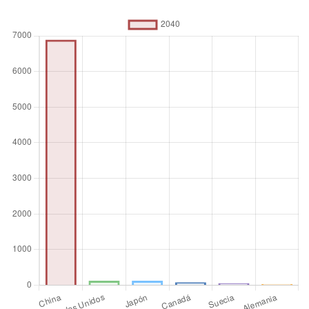
(kt) se evalúa en función de la probabilidad de entrada en
funcionamiento, basándose en varios factores como el
estado de financiación, los permisos y los estudios de
viabilidad.
Unidad de medida
Número absoluto
Operador de
agregación
Media