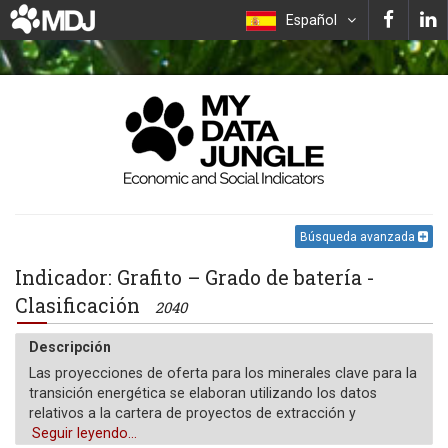
Español
Búsqueda avanzada
Indicador: Grafito – Grado de batería -
Clasificación
2040
Descripción
Las proyecciones de oferta para los minerales clave para la
transición energética se elaboran utilizando los datos
relativos a la cartera de proyectos de extracción y
refinación operativos y anunciados por país. El "caso base"
Seguir leyendo...