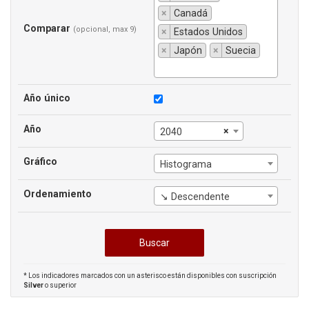
×
Canadá
Comparar
(opcional, max 9)
×
Estados Unidos
×
Japón
×
Suecia
Año único
Año
×
2040
Gráfico
Histograma
Ordenamiento
↘ Descendente
* Los indicadores marcados con un asterisco están disponibles con suscripción
Silver
o superior