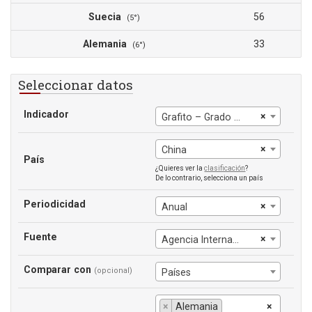
Suecia
56
(5°)
Alemania
33
(6°)
Seleccionar datos
Indicador
×
Grafito – Grado de batería
×
China
País
¿Quieres ver la
clasificación
?
De lo contrario, selecciona un país
Periodicidad
×
Anual
Fuente
×
Agencia Internacional de la Energía
Comparar con
(opcional)
Países
×
Alemania
×