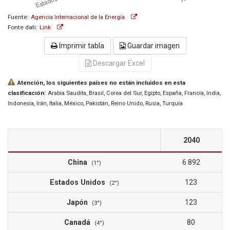
Fuente:
Agencia Internacional de la Energía
Fonte dati:
Link
Imprimir tabla
Guardar imagen
Descargar Excel
Atención, los siguientes países no están incluidos en esta
clasificación:
Arabia Saudita
, Brasil
, Corea del Sur
, Egipto
, España
, Francia
, India
,
Indonesia
, Irán
, Italia
, México
, Pakistán
, Reino Unido
, Rusia
, Turquía
2040
China
6.892
(1°)
Estados Unidos
123
(2°)
Japón
123
(3°)
Canadá
80
(4°)