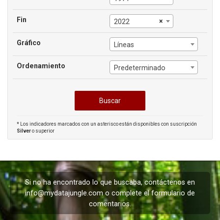
Fin
×
2022
Gráfico
Líneas
Ordenamiento
Predeterminado
* Los indicadores marcados con un asterisco están disponibles con suscripción
Silver
o superior
Si no ha encontrado lo que buscaba, contáctenos en
info@mydatajungle.com
o complete el formulario de
comentarios
.