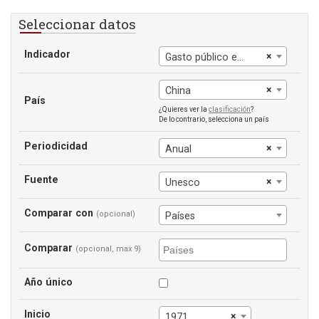
Seleccionar datos
Indicador
×
Gasto público en educación (% del PIB)
×
China
País
¿Quieres ver la
clasificación
?
De lo contrario, selecciona un país
Periodicidad
×
Anual
Fuente
×
Unesco
Comparar con
(opcional)
Países
Comparar
(opcional, max 9)
Año único
Inicio
×
1971