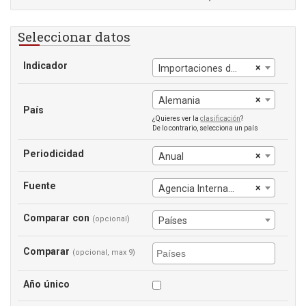
Seleccionar datos
Indicador
×
Importaciones de energía (% del uso de energía)
×
Alemania
País
¿Quieres ver la
clasificación
?
De lo contrario, selecciona un país
Periodicidad
×
Anual
Fuente
×
Agencia Internacional de la Energía
Comparar con
(opcional)
Países
Comparar
(opcional, max 9)
Año único