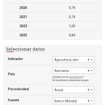
2020
0,74
2021
0,74
2022
1,00
2023
0,84
Seleccionar datos
Indicador
×
Agricultura, silvicultura y pesca: valor agregado (% del PIB)
×
Alemania
País
¿Quieres ver la
clasificación
?
De lo contrario, selecciona un país
Periodicidad
×
Anual
Fuente
×
Banco Mundial