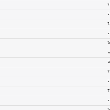
7
7
7
7
7
7
7
7
7
7
7