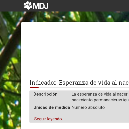
Indicador: Esperanza de vida al n
Descripción
La esperanza de vida al nacer 
nacimiento permanecieran igua
Unidad de medida
Número absoluto
Seguir leyendo...