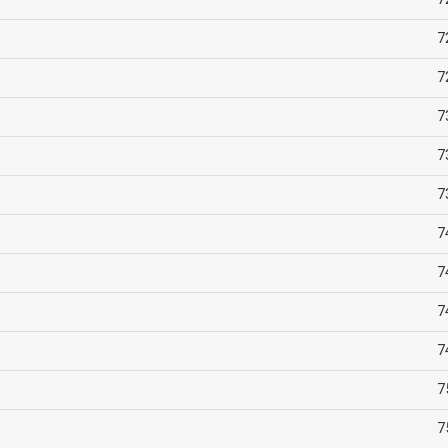
7
7
7
7
7
7
7
7
7
7
7