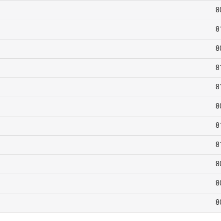
8
8
8
8
8
8
8
8
8
8
8