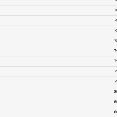
7
7
7
7
7
7
7
7
7
8
8
8