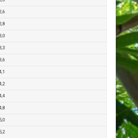
2,6
2,8
3,0
3,3
3,6
4,1
4,2
4,4
4,8
5,0
5,2