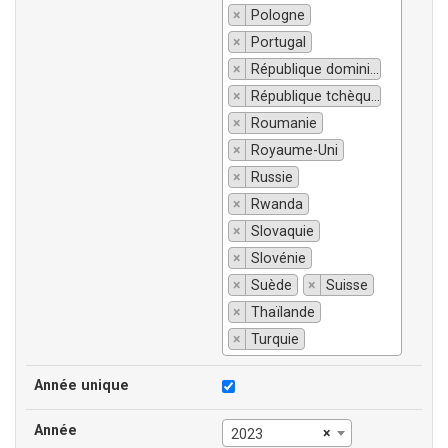
×
Pologne
×
Portugal
×
République dominicaine
×
République tchèque
×
Roumanie
×
Royaume-Uni
×
Russie
×
Rwanda
×
Slovaquie
×
Slovénie
×
Suède
×
Suisse
×
Thaïlande
×
Turquie
Année unique
Année
×
2023