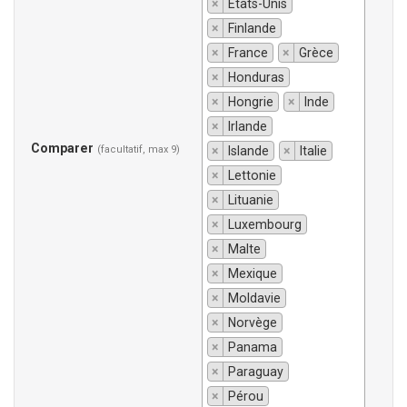
×
États-Unis
×
Finlande
×
France
×
Grèce
×
Honduras
×
Hongrie
×
Inde
×
Irlande
Comparer
(facultatif, max 9)
×
Islande
×
Italie
×
Lettonie
×
Lituanie
×
Luxembourg
×
Malte
×
Mexique
×
Moldavie
×
Norvège
×
Panama
×
Paraguay
×
Pérou