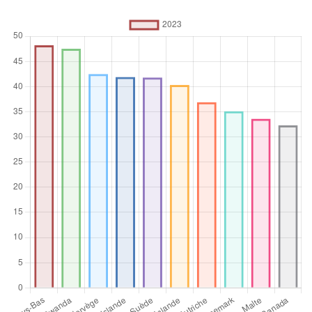
Unité de mesure
%
Opérateur
d’agrégation
Moyenne