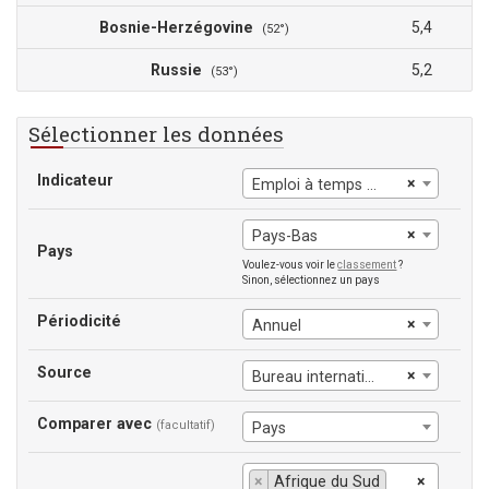
Bosnie-Herzégovine
5,4
(52°)
Russie
5,2
(53°)
Sélectionner les données
Indicateur
×
Emploi à temps partiel, hommes
×
Pays-Bas
Pays
Voulez-vous voir le
classement
?
Sinon, sélectionnez un pays
Périodicité
×
Annuel
Source
×
Bureau international du Travail
Comparer avec
(facultatif)
Pays
×
Afrique du Sud
×