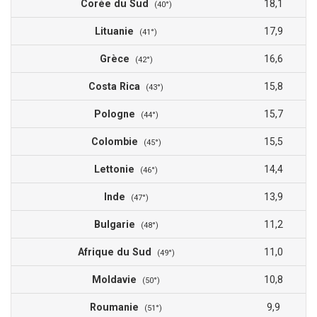
Corée du Sud
18,1
(40°)
Lituanie
17,9
(41°)
Grèce
16,6
(42°)
Costa Rica
15,8
(43°)
Pologne
15,7
(44°)
Colombie
15,5
(45°)
Lettonie
14,4
(46°)
Inde
13,9
(47°)
Bulgarie
11,2
(48°)
Afrique du Sud
11,0
(49°)
Moldavie
10,8
(50°)
Roumanie
9,9
(51°)