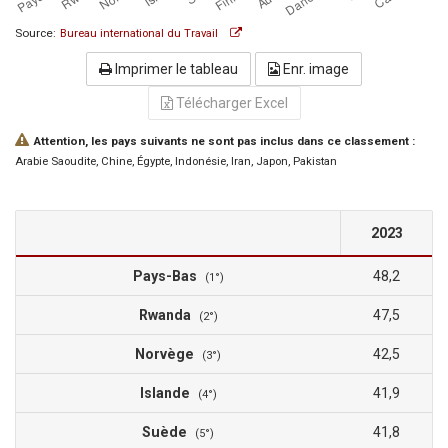
Source:
Bureau international du Travail
Imprimer le tableau
Enr. image
Télécharger Excel
Attention, les pays suivants ne sont pas inclus dans ce classement :
Arabie Saoudite
, Chine
, Égypte
, Indonésie
, Iran
, Japon
, Pakistan
2023
Pays-Bas
48,2
(1°)
Rwanda
47,5
(2°)
Norvège
42,5
(3°)
Islande
41,9
(4°)
Suède
41,8
(5°)