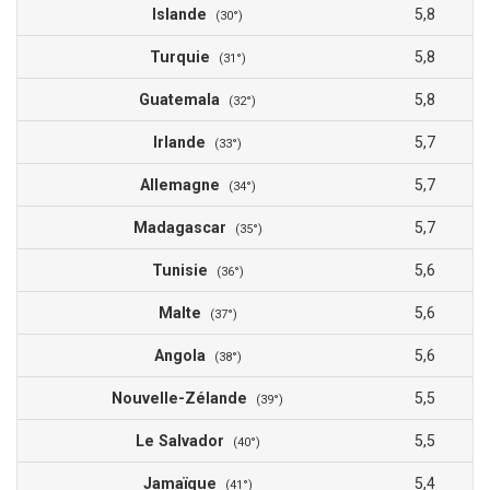
Islande
5,8
(30°)
Turquie
5,8
(31°)
Guatemala
5,8
(32°)
Irlande
5,7
(33°)
Allemagne
5,7
(34°)
Madagascar
5,7
(35°)
Tunisie
5,6
(36°)
Malte
5,6
(37°)
Angola
5,6
(38°)
Nouvelle-Zélande
5,5
(39°)
Le Salvador
5,5
(40°)
Jamaïque
5,4
(41°)