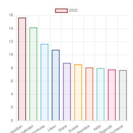
indépendant" (c'est-à-dire une activité où la rémunération
dépend directement des bénéfices tirés des biens et
services produits) et, à ce titre, ont engagé, sur une base
continue, une ou plusieurs personnes qui travaillent pour
eux en tant qu'employés.
Unité de mesure
%
Opérateur
d’agrégation
Moyenne