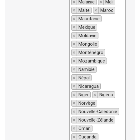
×
Malaisie
×
Mali
×
Malte
×
Maroc
×
Mauritanie
×
Mexique
×
Moldavie
×
Mongolie
×
Monténégro
×
Mozambique
×
Namibie
×
Népal
×
Nicaragua
×
Niger
×
Nigéria
×
Norvège
×
Nouvelle-Calédonie
×
Nouvelle-Zélande
×
Oman
×
Ouganda