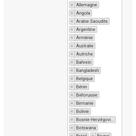
×
Allemagne
×
Angola
×
Arabie Saoudite
×
Argentine
×
Arménie
×
Australie
×
Autriche
×
Bahreïn
×
Bangladesh
×
Belgique
×
Bénin
×
Biélorussie
×
Birmanie
×
Bolivie
×
Bosnie-Herzégovine
×
Botswana