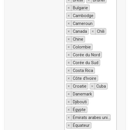
×
Brésil
×
Brunei
×
Bulgarie
×
Cambodge
×
Cameroun
×
Canada
×
Chili
×
Chine
×
Colombie
×
Corée du Nord
×
Corée du Sud
×
Costa Rica
×
Côte d'Ivoire
×
Croatie
×
Cuba
×
Danemark
×
Djibouti
×
Égypte
×
Émirats arabes unis
×
Équateur