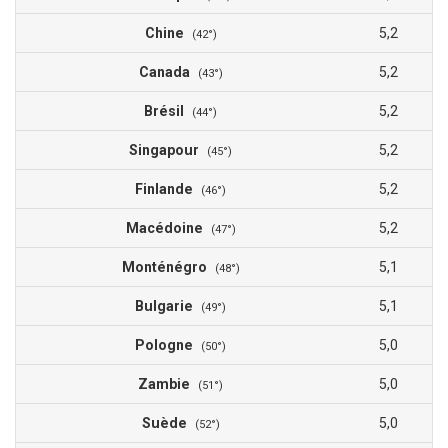
Chine
5,2
(42°)
Canada
5,2
(43°)
Brésil
5,2
(44°)
Singapour
5,2
(45°)
Finlande
5,2
(46°)
Macédoine
5,2
(47°)
Monténégro
5,1
(48°)
Bulgarie
5,1
(49°)
Pologne
5,0
(50°)
Zambie
5,0
(51°)
Suède
5,0
(52°)