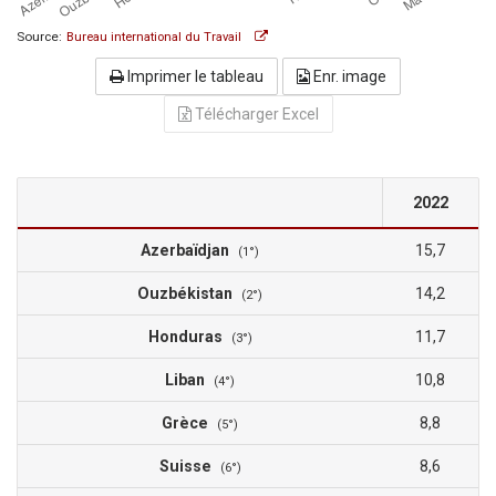
Source:
Bureau international du Travail
Imprimer le tableau
Enr. image
Télécharger Excel
2022
Azerbaïdjan
15,7
(1°)
Ouzbékistan
14,2
(2°)
Honduras
11,7
(3°)
Liban
10,8
(4°)
Grèce
8,8
(5°)
Suisse
8,6
(6°)