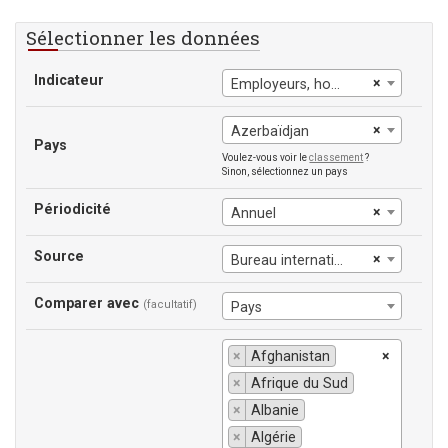
Sélectionner les données
Indicateur
×
Employeurs, hommes
×
Azerbaïdjan
Pays
Voulez-vous voir le
classement
?
Sinon, sélectionnez un pays
Périodicité
×
Annuel
Source
×
Bureau international du Travail
Comparer avec
(facultatif)
Pays
×
Afghanistan
×
×
Afrique du Sud
×
Albanie
×
Algérie