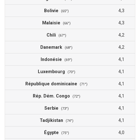
Bolivie
4,3
(65°)
Malaisie
4,3
(66°)
Chili
4,2
(67°)
Danemark
4,2
(68°)
Indonésie
4,1
(69°)
Luxembourg
4,1
(70°)
République dominicaine
4,1
(71°)
Rép. Dém. Congo
4,1
(72°)
Serbie
4,1
(73°)
Tadjikistan
4,1
(74°)
Égypte
4,0
(75°)