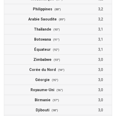
Philippines
3,2
(88°)
Arabie Saoudite
3,2
(89°)
Thaïlande
3,1
(90°)
Botswana
3,1
(91°)
Équateur
3,1
(92°)
Zimbabwe
3,0
(93°)
Corée du Nord
3,0
(94°)
Géorgie
3,0
(95°)
Royaume-Uni
3,0
(96°)
Birmanie
3,0
(97°)
Djibouti
3,0
(98°)