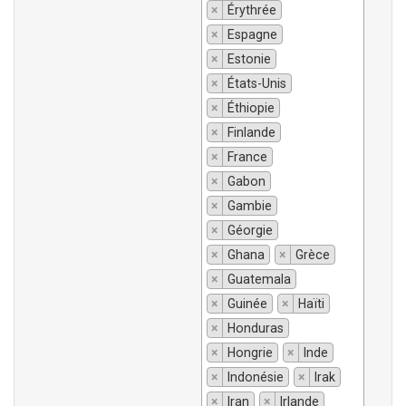
×
Érythrée
×
Espagne
×
Estonie
×
États-Unis
×
Éthiopie
×
Finlande
×
France
×
Gabon
×
Gambie
×
Géorgie
×
Ghana
×
Grèce
×
Guatemala
×
Guinée
×
Haïti
×
Honduras
×
Hongrie
×
Inde
×
Indonésie
×
Irak
×
Iran
×
Irlande