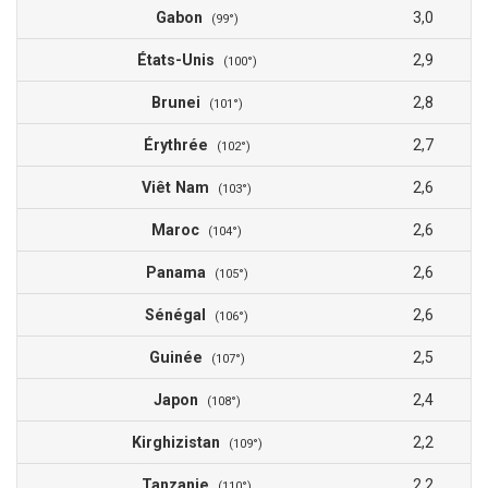
Gabon
3,0
(99°)
États-Unis
2,9
(100°)
Brunei
2,8
(101°)
Érythrée
2,7
(102°)
Viêt Nam
2,6
(103°)
Maroc
2,6
(104°)
Panama
2,6
(105°)
Sénégal
2,6
(106°)
Guinée
2,5
(107°)
Japon
2,4
(108°)
Kirghizistan
2,2
(109°)
Tanzanie
2,2
(110°)