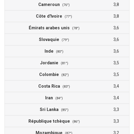
Cameroun
3,8
(76°)
Côte d'Ivoire
3,8
(77°)
Émirats arabes unis
3,6
(78°)
Slovaquie
3,6
(79°)
Inde
3,6
(80°)
Jordanie
3,5
(81°)
Colombie
3,5
(82°)
Costa Rica
3,4
(83°)
Iran
3,4
(84°)
Sri Lanka
3,3
(85°)
République tchèque
3,3
(86°)
Mozambique
3,2
(87°)