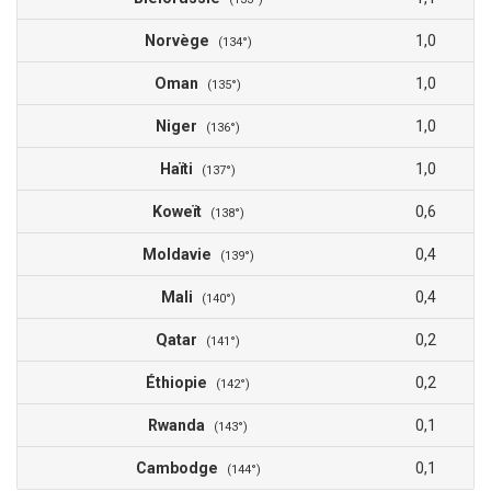
Norvège
1,0
(134°)
Oman
1,0
(135°)
Niger
1,0
(136°)
Haïti
1,0
(137°)
Koweït
0,6
(138°)
Moldavie
0,4
(139°)
Mali
0,4
(140°)
Qatar
0,2
(141°)
Éthiopie
0,2
(142°)
Rwanda
0,1
(143°)
Cambodge
0,1
(144°)