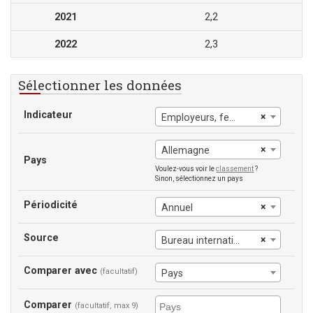
2021
2,2
2022
2,3
Sélectionner les données
Indicateur
×
Employeurs, femmes
×
Allemagne
Pays
Voulez-vous voir le
classement
?
Sinon, sélectionnez un pays
Périodicité
×
Annuel
Source
×
Bureau international du Travail
Comparer avec
(facultatif)
Pays
Comparer
(facultatif, max 9)