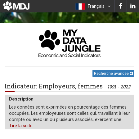
Français
Recherche avancée
Indicateur: Employeurs, femmes
1991 - 2022
Description
Les données sont exprimées en pourcentage des femmes
occupées. Les employeuses sont celles qui, travaillant à leur
compte ou avec un ou plusieurs associés, exercent une
activité définie comme "travail indépendant" (c'est-à-dire
Lire la suite...
une activité où la rémunération dépend directement des
bénéfices tirés des biens et services produits) et, à ce titre,