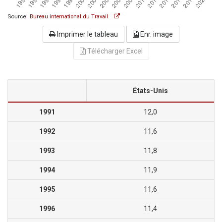
Source:
Bureau international du Travail
Imprimer le tableau
Enr. image
Télécharger Excel
États-Unis
1991
12,0
1992
11,6
1993
11,8
1994
11,9
1995
11,6
1996
11,4