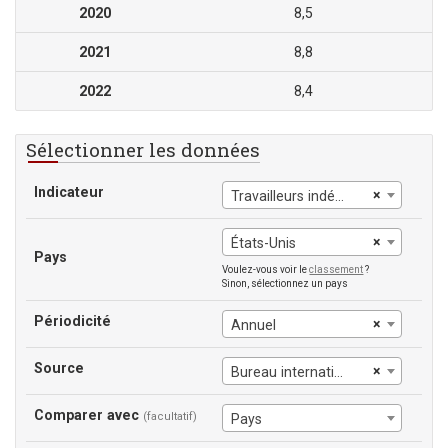
2020
8,5
2021
8,8
2022
8,4
Sélectionner les données
Indicateur
×
Travailleurs indépendants, hommes
×
États-Unis
Pays
Voulez-vous voir le
classement
?
Sinon, sélectionnez un pays
Périodicité
×
Annuel
Source
×
Bureau international du Travail
Comparer avec
(facultatif)
Pays