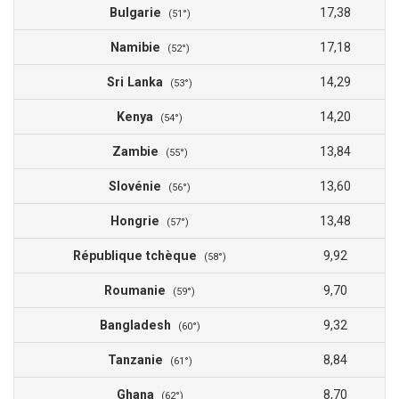
Bulgarie
17,38
(51°)
Namibie
17,18
(52°)
Sri Lanka
14,29
(53°)
Kenya
14,20
(54°)
Zambie
13,84
(55°)
Slovénie
13,60
(56°)
Hongrie
13,48
(57°)
République tchèque
9,92
(58°)
Roumanie
9,70
(59°)
Bangladesh
9,32
(60°)
Tanzanie
8,84
(61°)
Ghana
8,70
(62°)