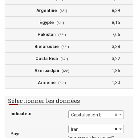
Argentine
8,39
(63°)
Égypte
8,15
(64°)
Pakistan
7,66
(65°)
Biélorussie
3,38
(66°)
Costa Rica
3,22
(67°)
Azerbaïdjan
1,86
(68°)
Arménie
1,30
(69°)
Sélectionner les données
Indicateur
×
Capitalisation boursière des sociétés nationales cotées (% du PIB)
×
Iran
Pays
Voulez-vous voir le
classement
?