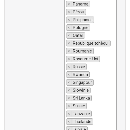
×
Panama
×
Pérou
×
Philippines
×
Pologne
×
Qatar
×
République tchèque
×
Roumanie
×
Royaume-Uni
×
Russie
×
Rwanda
×
Singapour
×
Slovénie
×
Sri Lanka
×
Suisse
×
Tanzanie
×
Thaïlande
×
Tunisie