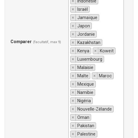
×
Indonésie
×
Israël
×
Jamaïque
×
Japon
×
Jordanie
Comparer
(facultatif, max 9)
×
Kazakhstan
×
Kenya
×
Koweït
×
Luxembourg
×
Malaisie
×
Malte
×
Maroc
×
Mexique
×
Namibie
×
Nigéria
×
Nouvelle-Zélande
×
Oman
×
Pakistan
×
Palestine