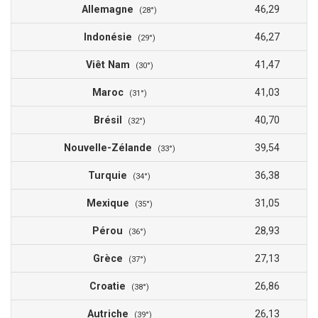
Allemagne
46,29
(28°)
Indonésie
46,27
(29°)
Viêt Nam
41,47
(30°)
Maroc
41,03
(31°)
Brésil
40,70
(32°)
Nouvelle-Zélande
39,54
(33°)
Turquie
36,38
(34°)
Mexique
31,05
(35°)
Pérou
28,93
(36°)
Grèce
27,13
(37°)
Croatie
26,86
(38°)
Autriche
26,13
(39°)