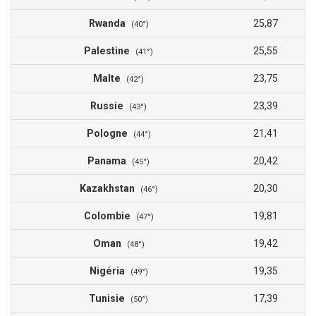
Rwanda
25,87
(40°)
Palestine
25,55
(41°)
Malte
23,75
(42°)
Russie
23,39
(43°)
Pologne
21,41
(44°)
Panama
20,42
(45°)
Kazakhstan
20,30
(46°)
Colombie
19,81
(47°)
Oman
19,42
(48°)
Nigéria
19,35
(49°)
Tunisie
17,39
(50°)