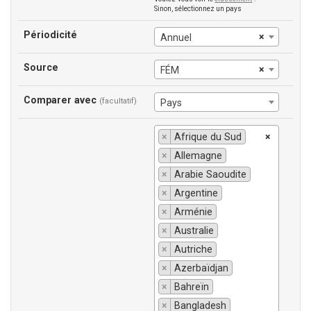
Sinon, sélectionnez un pays
Périodicité
×
Annuel
Source
×
FÉM
Comparer avec
(facultatif)
Pays
×
Afrique du Sud
×
×
Allemagne
×
Arabie Saoudite
×
Argentine
×
Arménie
×
Australie
×
Autriche
×
Azerbaïdjan
×
Bahreïn
×
Bangladesh