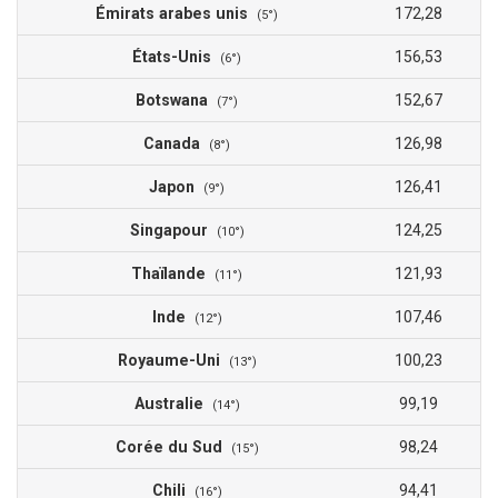
Émirats arabes unis
172,28
(5°)
États-Unis
156,53
(6°)
Botswana
152,67
(7°)
Canada
126,98
(8°)
Japon
126,41
(9°)
Singapour
124,25
(10°)
Thaïlande
121,93
(11°)
Inde
107,46
(12°)
Royaume-Uni
100,23
(13°)
Australie
99,19
(14°)
Corée du Sud
98,24
(15°)
Chili
94,41
(16°)