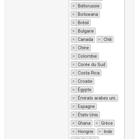
×
Biélorussie
×
Botswana
×
Brésil
×
Bulgarie
×
Canada
×
Chili
×
Chine
×
Colombie
×
Corée du Sud
×
Costa Rica
×
Croatie
×
Égypte
×
Émirats arabes unis
×
Espagne
×
États-Unis
×
Ghana
×
Grèce
×
Hongrie
×
Inde