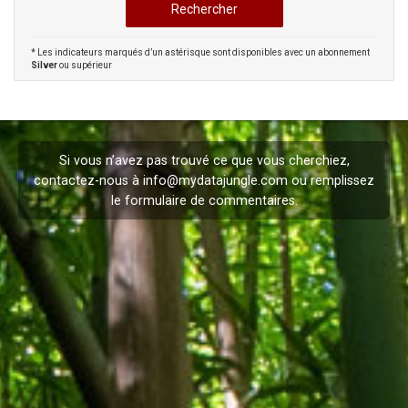
* Les indicateurs marqués d’un astérisque sont disponibles avec un abonnement
Silver
ou supérieur
Si vous n’avez pas trouvé ce que vous cherchiez,
contactez-nous à
info@mydatajungle.com
ou remplissez
le formulaire de
commentaires
.