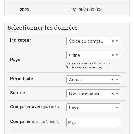
2023
252 987 000 000
Sélectionner les données
Indicateur
×
Solde du compte courant (BoP)
×
Chine
Pays
Voulez-vous voir le
classement
?
Sinon, sélectionnez un pays
Périodicité
×
Annuel
Source
×
Fonds monétaire international
Comparer avec
(facultatif)
Pays
Comparer
(facultatif, max 9)