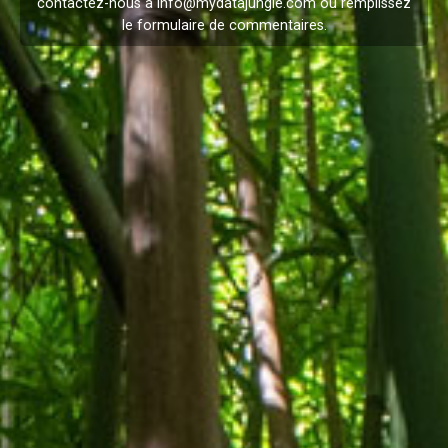
contactez-nous à
info@mydatajungle.com
ou remplissez
le formulaire de
commentaires
.