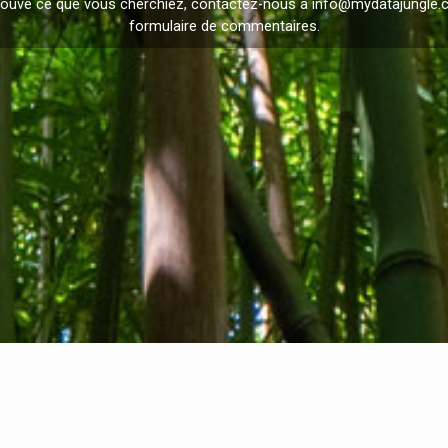
trouvé ce que vous cherchiez, contactez-nous à
info@mydatajungle
formulaire de
commentaires
.
I
Privacy Policy
I