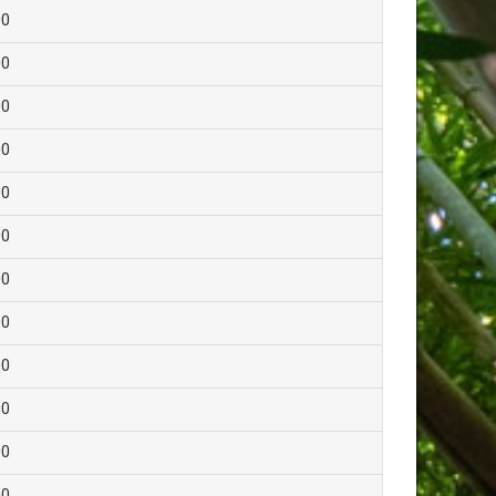
00
00
00
00
00
00
00
00
00
00
00
00