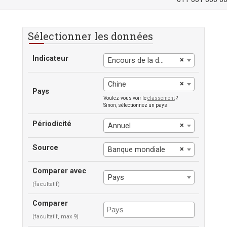
Sélectionner les données
Indicateur
×
Encours de la dette extérieure, privée non garantie
×
Chine
Pays
Voulez-vous voir le
classement
?
Sinon, sélectionnez un pays
Périodicité
×
Annuel
Source
×
Banque mondiale
Comparer avec
Pays
(facultatif)
Comparer
(facultatif, max 9)