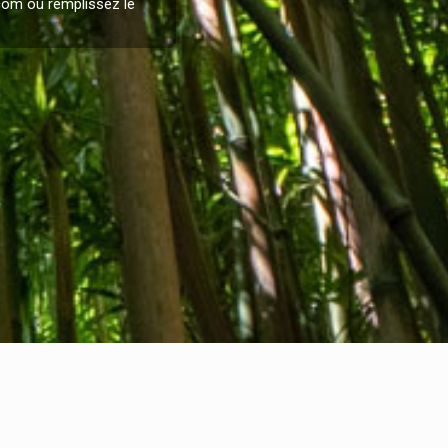
.com
ou remplissez le
nformations légales
nternational Communication S.r.l.