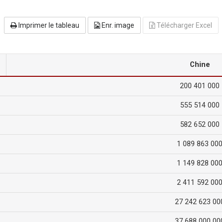
Imprimer le tableau
Enr. image
Télécharger Excel
Chine
200 401 000
555 514 000
582 652 000
1 089 863 00
1 149 828 00
2 411 592 00
27 242 623 00
37 688 000 00