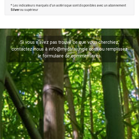
* Les indicateurs marqués d’un astérisque sont disponibles avec un abonnement
Silver
ou supérieur
Si vous n’avez pas trouvé ce que vous cherchiez,
contactez-nous à
info@mydatajungle.com
ou remplissez
le formulaire de
commentaires
.