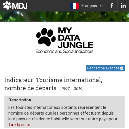
Français
Recherche avancée
Indicateur: Tourisme international,
nombre de départs
1997 - 2019
Description
Les touristes internationaux sortants représentent le
nombre de départs que les personnes effectuent depuis
leur pays de résidence habituelle vers tout autre pays pour
tout motif autre qu'une activité rémunérée dans le pays
Lire la suite...