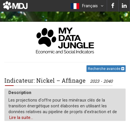
Français
Recherche avancée
Indicateur: Nickel – Affinage
2023 - 2040
Description
Les projections d'offre pour les minéraux clés de la
transition énergétique sont élaborées en utilisant les
données relatives au pipeline de projets d'extraction et de
raffinage opérationnels et annoncés par pays. Le "cas de
Lire la suite...
base" (kt) est évalué en fonction de la probabilité de mise
en service, en fonction de divers facteurs tels que l'état du