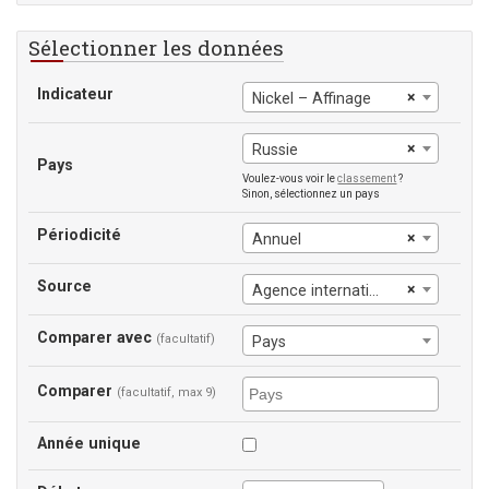
Sélectionner les données
Indicateur
×
Nickel – Affinage
×
Russie
Pays
Voulez-vous voir le
classement
?
Sinon, sélectionnez un pays
Périodicité
×
Annuel
Source
×
Agence internationale de l'énergie
Comparer avec
(facultatif)
Pays
Comparer
(facultatif, max 9)
Année unique