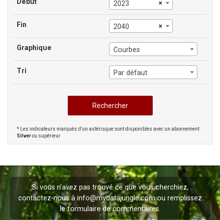
Début
×
2023
Fin
×
2040
Graphique
Courbes
Tri
Par défaut
* Les indicateurs marqués d’un astérisque sont disponibles avec un abonnement
Silver
ou supérieur
Si vous n’avez pas trouvé ce que vous cherchiez,
contactez-nous à
info@mydatajungle.com
ou remplissez
le formulaire de
commentaires
.