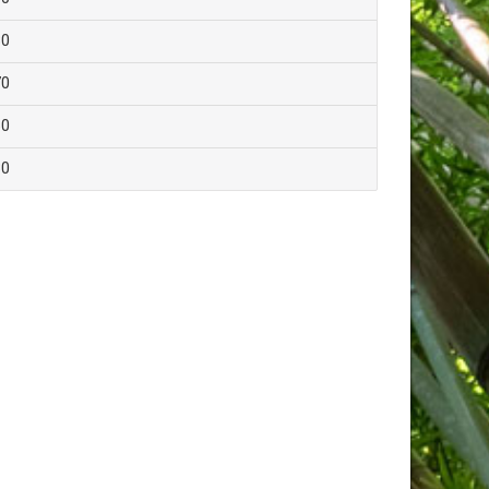
80
70
60
30