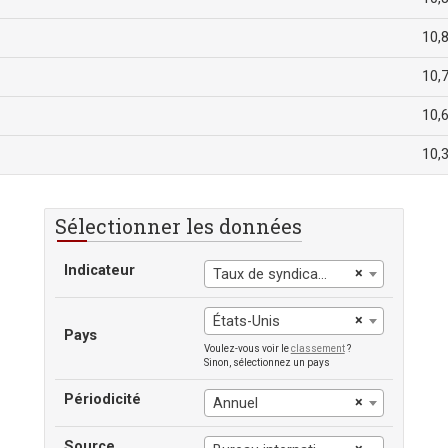
10,
10,
10,
10,
Sélectionner les données
Indicateur
×
Taux de syndicalisation
×
États-Unis
Pays
Voulez-vous voir le
classement
?
Sinon, sélectionnez un pays
Périodicité
×
Annuel
Source