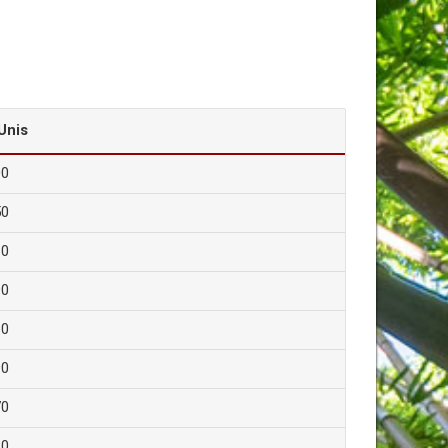
Unis
00
50
60
90
80
90
70
80