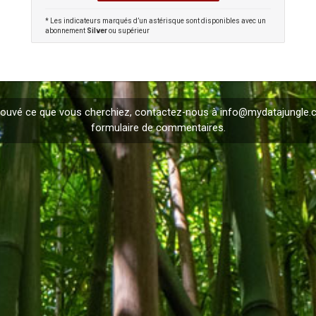
* Les indicateurs marqués d’un astérisque sont disponibles avec un
abonnement
Silver
ou supérieur
trouvé ce que vous cherchiez, contactez-nous à
info@mydatajungle
formulaire de
commentaires
.