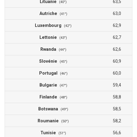
Lituanie
63,5
(40°)
Autriche
63,0
(41°)
Luxembourg
62,9
(42°)
Lettonie
62,7
(43°)
Rwanda
62,6
(44°)
Slovénie
60,9
(45°)
Portugal
60,0
(46°)
Bulgarie
59,4
(47°)
Finlande
58,8
(48°)
Botswana
58,5
(49°)
Roumanie
58,2
(50°)
Tunisie
56,6
(51°)