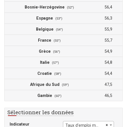
Bosnie-Herzégovine
56,4
(52°)
Espagne
56,3
(53°)
Belgique
55,9
(54°)
France
55,7
(55°)
Grèce
54,9
(56°)
Italie
54,8
(57°)
Croatie
54,4
(58°)
Afrique du Sud
47,5
(59°)
Gambie
46,5
(60°)
Sélectionner les données
Indicateur
×
Taux d'emploi masculin