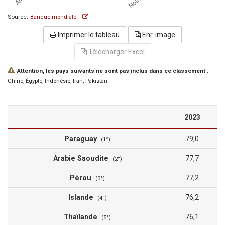
Source:
Banque mondiale
Imprimer le tableau
Enr. image
Télécharger Excel
Attention, les pays suivants ne sont pas inclus dans ce classement :
Chine
, Égypte
, Indonésie
, Iran
, Pakistan
2023
Paraguay
79,0
(1°)
Arabie Saoudite
77,7
(2°)
Pérou
77,2
(3°)
Islande
76,2
(4°)
Thaïlande
76,1
(5°)