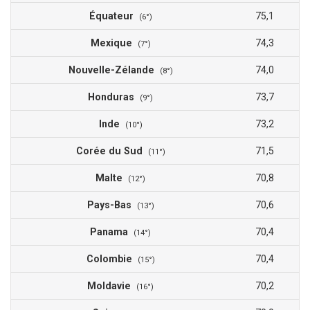
Équateur
75,1
(6°)
Mexique
74,3
(7°)
Nouvelle-Zélande
74,0
(8°)
Honduras
73,7
(9°)
Inde
73,2
(10°)
Corée du Sud
71,5
(11°)
Malte
70,8
(12°)
Pays-Bas
70,6
(13°)
Panama
70,4
(14°)
Colombie
70,4
(15°)
Moldavie
70,2
(16°)