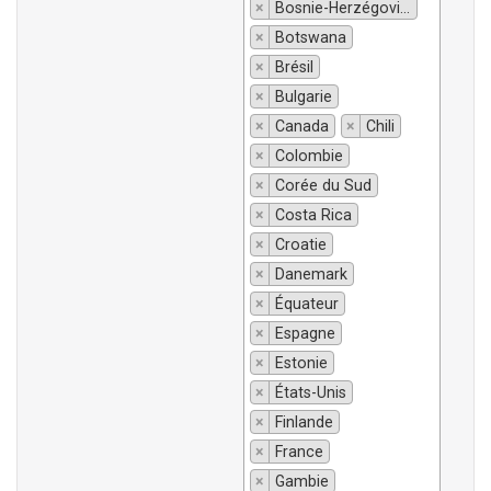
×
Bosnie-Herzégovine
×
Botswana
×
Brésil
×
Bulgarie
×
Canada
×
Chili
×
Colombie
×
Corée du Sud
×
Costa Rica
×
Croatie
×
Danemark
×
Équateur
×
Espagne
×
Estonie
×
États-Unis
×
Finlande
×
France
×
Gambie