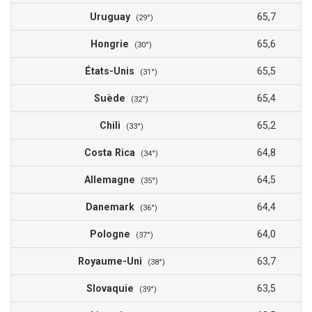
Uruguay
65,7
(29°)
Hongrie
65,6
(30°)
États-Unis
65,5
(31°)
Suède
65,4
(32°)
Chili
65,2
(33°)
Costa Rica
64,8
(34°)
Allemagne
64,5
(35°)
Danemark
64,4
(36°)
Pologne
64,0
(37°)
Royaume-Uni
63,7
(38°)
Slovaquie
63,5
(39°)