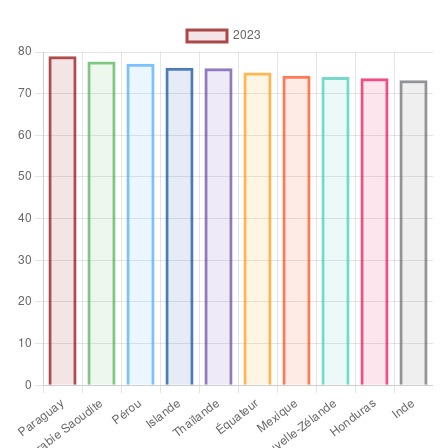
%
Opérateur
d’agrégation
Moyenne