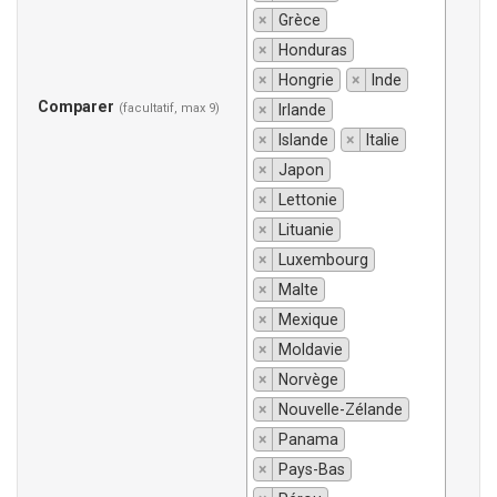
×
Grèce
×
Honduras
×
Hongrie
×
Inde
Comparer
(facultatif, max 9)
×
Irlande
×
Islande
×
Italie
×
Japon
×
Lettonie
×
Lituanie
×
Luxembourg
×
Malte
×
Mexique
×
Moldavie
×
Norvège
×
Nouvelle-Zélande
×
Panama
×
Pays-Bas