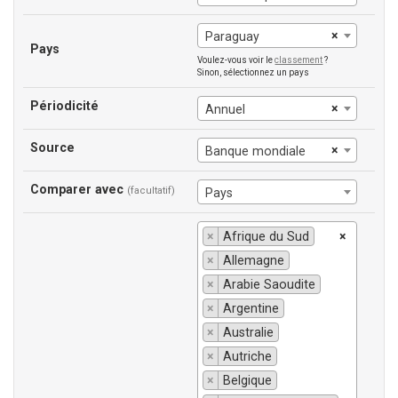
×
Paraguay
Pays
Voulez-vous voir le
classement
?
Sinon, sélectionnez un pays
Périodicité
×
Annuel
Source
×
Banque mondiale
Comparer avec
(facultatif)
Pays
×
Afrique du Sud
×
×
Allemagne
×
Arabie Saoudite
×
Argentine
×
Australie
×
Autriche
×
Belgique