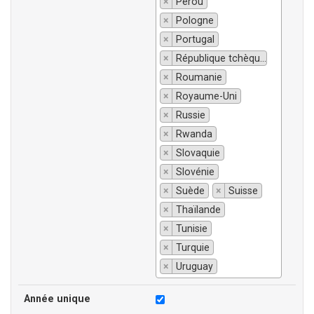
×
Pérou
×
Pologne
×
Portugal
×
République tchèque
×
Roumanie
×
Royaume-Uni
×
Russie
×
Rwanda
×
Slovaquie
×
Slovénie
×
Suède
×
Suisse
×
Thaïlande
×
Tunisie
×
Turquie
×
Uruguay
Année unique