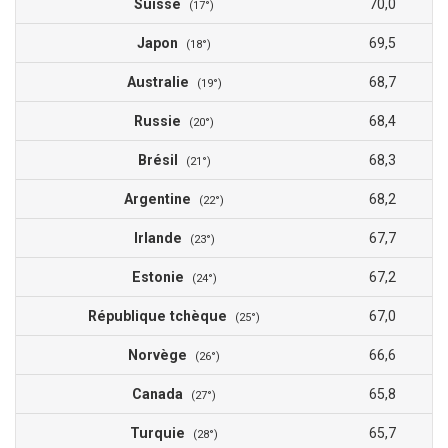
Suisse
70,0
(17°)
Japon
69,5
(18°)
Australie
68,7
(19°)
Russie
68,4
(20°)
Brésil
68,3
(21°)
Argentine
68,2
(22°)
Irlande
67,7
(23°)
Estonie
67,2
(24°)
République tchèque
67,0
(25°)
Norvège
66,6
(26°)
Canada
65,8
(27°)
Turquie
65,7
(28°)