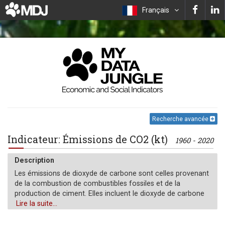
Français
Recherche avancée
Indicateur: Émissions de CO2 (kt)
1960 - 2020
Description
Les émissions de dioxyde de carbone sont celles provenant
de la combustion de combustibles fossiles et de la
production de ciment. Elles incluent le dioxyde de carbone
produit lors de la consommation de combustibles solides,
Lire la suite...
liquides et gazeux ainsi que le torchage de gaz.