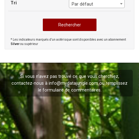
Tri
Par défaut
* Les indicateurs marqués d’un astérisque sont disponibles avec un abonnement
Silver
ou supérieur
Si vous n’avez pas trouvé ce que vous cherchiez,
contactez-nous à
info@mydatajungle.com
ou remplissez
le formulaire de
commentaires
.