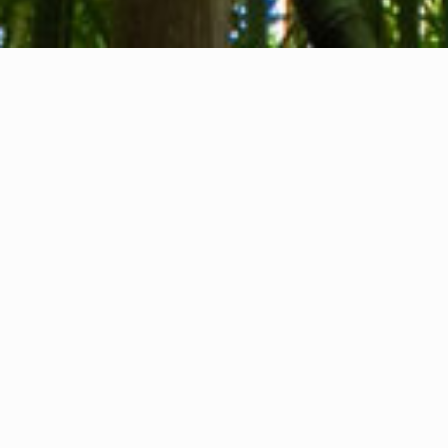
Qui sommes-nous
Contact
Commentaires
Privacy Policy
Cookie Policy
Informations légales
International Communication S.r.l.
N° TVA IT14478081004