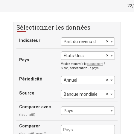
22,
Sélectionner les données
Indicateur
×
Part du revenu détenue par le quatrième 20%
×
États-Unis
Pays
Voulez-vous voir le
classement
?
Sinon, sélectionnez un pays
Périodicité
×
Annuel
Source
×
Banque mondiale
Comparer avec
Pays
(facultatif)
Comparer
(facultatif, max 9)