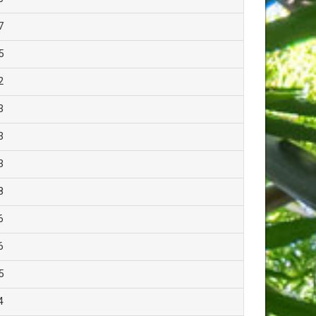
7
5
2
3
3
3
8
6
6
5
4