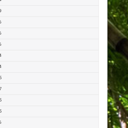
9
6
6
6
4
4
5
7
5
5
6