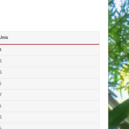
Unis
4
5
5
6
7
6
5
6