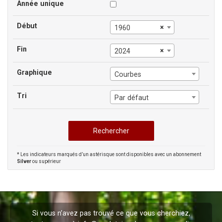
Année unique
Début
×
1960
Fin
×
2024
Graphique
Courbes
Tri
Par défaut
* Les indicateurs marqués d’un astérisque sont disponibles avec un abonnement
Silver
ou supérieur
Si vous n’avez pas trouvé ce que vous cherchiez,