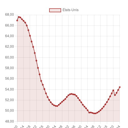
comme la proportion de personnes à charge pour 100
habitants en âge de travailler.
Unité de mesure
%