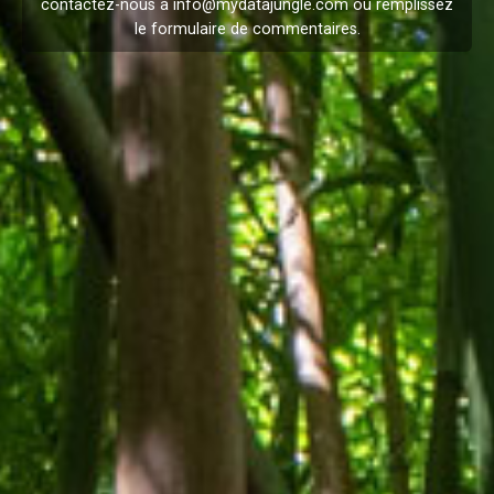
contactez-nous à
info@mydatajungle.com
ou remplissez
le formulaire de
commentaires
.