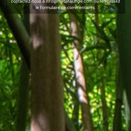
contactez-nous à
info@mydatajungle.com
ou remplissez
le formulaire de
commentaires
.