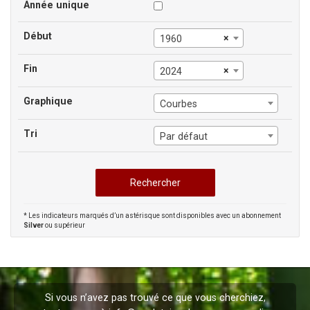
Année unique
Début
×
1960
Fin
×
2024
Graphique
Courbes
Tri
Par défaut
* Les indicateurs marqués d’un astérisque sont disponibles avec un abonnement
Silver
ou supérieur
Si vous n’avez pas trouvé ce que vous cherchiez,