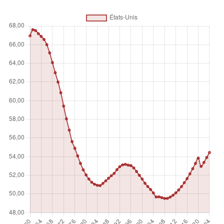
comme la proportion de personnes à charge pour 100
habitants en âge de travailler.
Unité de mesure
%