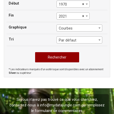
Début
×
1970
Fin
×
2021
Graphique
Courbes
Tri
Par défaut
* Les indicateurs marqués d’un astérisque sont disponibles avec un abonnement
Silver
ou supérieur
Si vous n’avez pas trouvé ce que vous cherchiez,
contactez-nous à
info@mydatajungle.com
ou remplissez
le formulaire de
commentaires
.