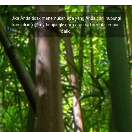
Jika Anda tidak menemukan apa yang Anda cari, hubungi
kami di
info@mydatajungle.com
atau isi formulir
umpan
balik
.