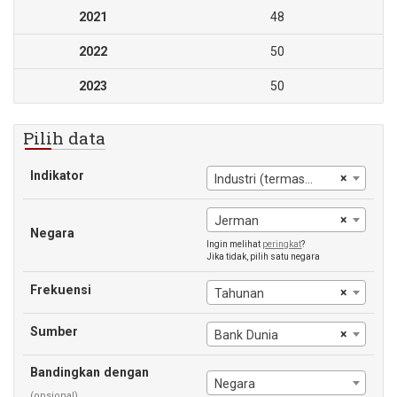
2021
48
2022
50
2023
50
Pilih data
Indikator
×
Industri (termasuk konstruksi), nilai tambah per pekerja
×
Jerman
Negara
Ingin melihat
peringkat
?
Jika tidak, pilih satu negara
Frekuensi
×
Tahunan
Sumber
×
Bank Dunia
Bandingkan dengan
Negara
(opsional)