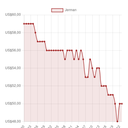
industri atau sektor institusional, yang diperkirakan dari total
nilai output yang dihasilkan dan mengurangi total nilai
konsumsi antara barang dan jasa yang digunakan untuk
memproduksi output tersebut. Indikator inti telah dibagi
dengan jumlah pekerja dalam ekonomi untuk mendapatkan
ukuran produktivitas tenaga kerja. Indikator ini dinyatakan
dalam harga konstan, yang berarti seri ini telah disesuaikan
untuk memperhitungkan perubahan harga dari waktu ke
waktu. Tahun acuan untuk penyesuaian ini adalah 2015.
Indikator ini dinyatakan dalam dolar Amerika Serikat.
Satuan pengukuran
$