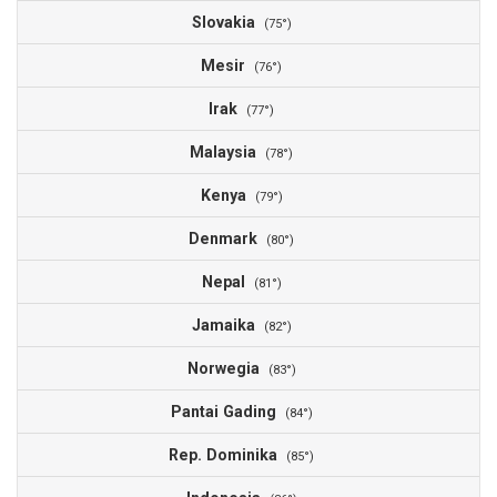
Slovakia
4
(75°)
Mesir
4
(76°)
Irak
4
(77°)
Malaysia
4
(78°)
Kenya
4
(79°)
Denmark
4
(80°)
Nepal
4
(81°)
Jamaika
4
(82°)
Norwegia
4
(83°)
Pantai Gading
3
(84°)
Rep. Dominika
3
(85°)