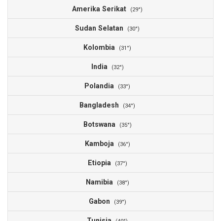
Amerika Serikat
9
(29°)
Sudan Selatan
8
(30°)
Kolombia
8
(31°)
India
8
(32°)
Polandia
8
(33°)
Bangladesh
8
(34°)
Botswana
7
(35°)
Kamboja
7
(36°)
Etiopia
7
(37°)
Namibia
7
(38°)
Gabon
7
(39°)
Tunisia
7