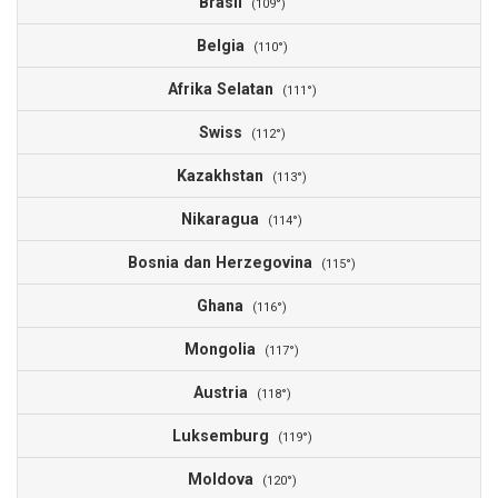
Brasil
2
(109°)
Belgia
2
(110°)
Afrika Selatan
2
(111°)
Swiss
2
(112°)
Kazakhstan
2
(113°)
Nikaragua
2
(114°)
Bosnia dan Herzegovina
1
(115°)
Ghana
1
(116°)
Mongolia
1
(117°)
Austria
1
(118°)
Luksemburg
1
(119°)
Moldova
1
(120°)