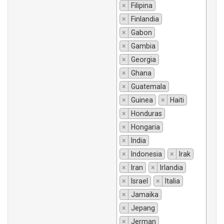
×
Filipina
×
Finlandia
×
Gabon
×
Gambia
×
Georgia
×
Ghana
×
Guatemala
×
Guinea
×
Haiti
×
Honduras
×
Hongaria
×
India
×
Indonesia
×
Irak
×
Iran
×
Irlandia
×
Israel
×
Italia
×
Jamaika
×
Jepang
×
Jerman