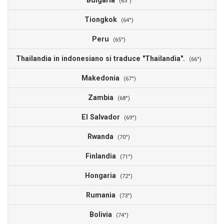
Bulgaria
5
(63°)
Tiongkok
4
(64°)
Peru
4
(65°)
Thailandia in indonesiano si traduce "Thailandia".
4
(66°)
Makedonia
4
(67°)
Zambia
4
(68°)
El Salvador
4
(69°)
Rwanda
4
(70°)
Finlandia
4
(71°)
Hongaria
4
(72°)
Rumania
4
(73°)
Bolivia
4
(74°)