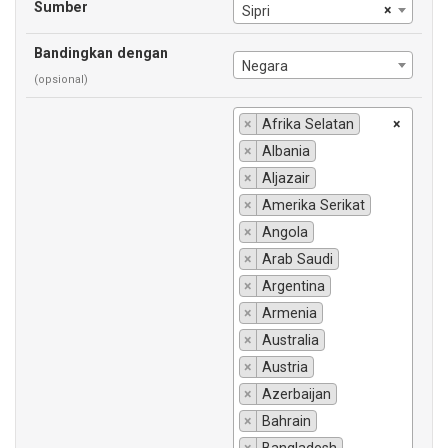
Sumber
×
Sipri
Bandingkan dengan
Negara
(opsional)
×
Afrika Selatan
×
×
Albania
×
Aljazair
×
Amerika Serikat
×
Angola
×
Arab Saudi
×
Argentina
×
Armenia
×
Australia
×
Austria
×
Azerbaijan
×
Bahrain