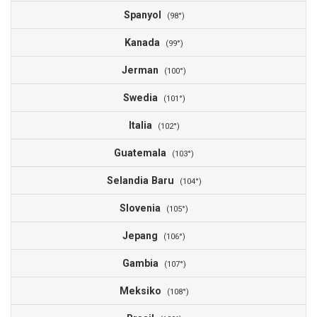
Spanyol
3
(98°)
Kanada
3
(99°)
Jerman
3
(100°)
Swedia
3
(101°)
Italia
3
(102°)
Guatemala
2
(103°)
Selandia Baru
2
(104°)
Slovenia
2
(105°)
Jepang
2
(106°)
Gambia
2
(107°)
Meksiko
2
(108°)