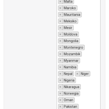
×
Malta
×
Maroko
×
Mauritania
×
Meksiko
×
Mesir
×
Moldova
×
Mongolia
×
Montenegro
×
Mozambik
×
Myanmar
×
Namibia
×
Nepal
×
Niger
×
Nigeria
×
Nikaragua
×
Norwegia
×
Oman
×
Pakistan