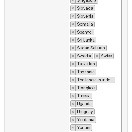
×
Singapura
×
Slovakia
×
Slovenia
×
Somalia
×
Spanyol
×
Sri Lanka
×
Sudan Selatan
×
Swedia
×
Swiss
×
Tajikistan
×
Tanzania
×
Thailandia in indonesiano si traduce "Thailandia".
×
Tiongkok
×
Tunisia
×
Uganda
×
Uruguay
×
Yordania
×
Yunani