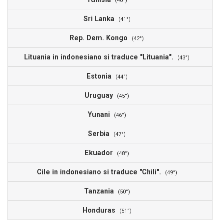
(40°)
Sri Lanka
7
(41°)
Rep. Dem. Kongo
6
(42°)
Lituania in indonesiano si traduce "Lituania".
6
(43°)
Estonia
6
(44°)
Uruguay
6
(45°)
Yunani
6
(46°)
Serbia
6
(47°)
Ekuador
6
(48°)
Cile in indonesiano si traduce "Chili".
6
(49°)
Tanzania
6
(50°)
Honduras
5
(51°)