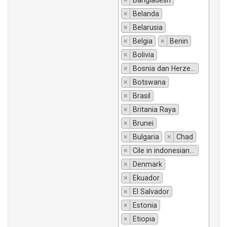
×
Bangladesh
×
Belanda
×
Belarusia
×
Belgia
×
Benin
×
Bolivia
×
Bosnia dan Herzegovina
×
Botswana
×
Brasil
×
Britania Raya
×
Brunei
×
Bulgaria
×
Chad
×
Cile in indonesiano si traduce "Chili".
×
Denmark
×
Ekuador
×
El Salvador
×
Estonia
×
Etiopia