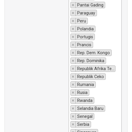
×
Pantai Gading
×
Paraguay
×
Peru
×
Polandia
×
Portugis
×
Prancis
×
Rep. Dem. Kongo
×
Rep. Dominika
×
Republik Afrika Tengah
×
Republik Ceko
×
Rumania
×
Rusia
×
Rwanda
×
Selandia Baru
×
Senegal
×
Serbia