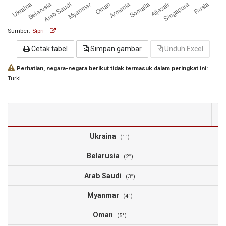
Sumber:
Sipri
Cetak tabel
Simpan gambar
Unduh Excel
Perhatian, negara-negara berikut tidak termasuk dalam peringkat ini:
Turki
2
Ukraina
5
(1°)
Belarusia
5
(2°)
Arab Saudi
2
(3°)
Myanmar
2
(4°)
Oman
2
(5°)