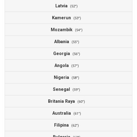
Latvia
5
(52°)
Kamerun
5
(53°)
Mozambik
5
(54°)
Albania
5
(55°)
Georgia
5
(56°)
Angola
5
(57°)
Nigeria
5
(58°)
Senegal
5
(59°)
Britania Raya
5
(60°)
Australia
5
(61°)
Filipina
5
(62°)