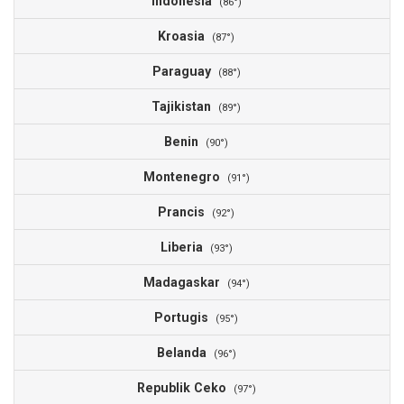
Indonesia
3
(86°)
Kroasia
3
(87°)
Paraguay
3
(88°)
Tajikistan
3
(89°)
Benin
3
(90°)
Montenegro
3
(91°)
Prancis
3
(92°)
Liberia
3
(93°)
Madagaskar
3
(94°)
Portugis
3
(95°)
Belanda
3
(96°)
Republik Ceko
3
(97°)