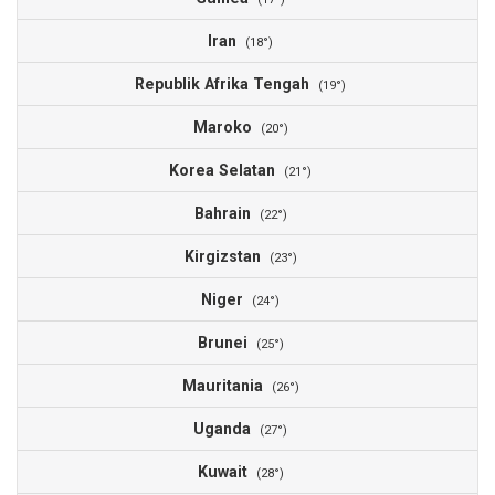
Iran
1
(18°)
Republik Afrika Tengah
1
(19°)
Maroko
1
(20°)
Korea Selatan
1
(21°)
Bahrain
1
(22°)
Kirgizstan
1
(23°)
Niger
1
(24°)
Brunei
1
(25°)
Mauritania
9
(26°)
Uganda
9
(27°)
Kuwait
9
(28°)