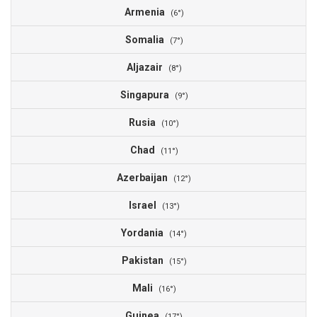
Armenia
1
(6°)
Somalia
1
(7°)
Aljazair
1
(8°)
Singapura
1
(9°)
Rusia
1
(10°)
Chad
1
(11°)
Azerbaijan
1
(12°)
Israel
1
(13°)
Yordania
1
(14°)
Pakistan
1
(15°)
Mali
1
(16°)
Guinea
1
(17°)