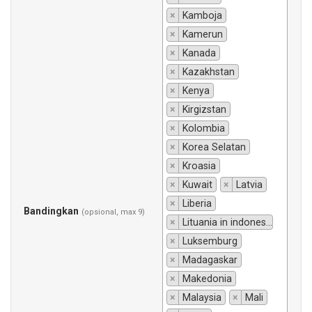
×
Kamboja
×
Kamerun
×
Kanada
×
Kazakhstan
×
Kenya
×
Kirgizstan
×
Kolombia
×
Korea Selatan
×
Kroasia
×
Kuwait
×
Latvia
×
Liberia
Bandingkan
(opsional, max 9)
×
Lituania in indonesiano si traduce "Lituania".
×
Luksemburg
×
Madagaskar
×
Makedonia
×
Malaysia
×
Mali