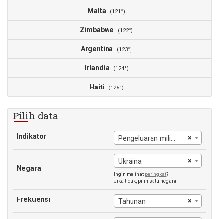
Malta
1
(121°)
Zimbabwe
1
(122°)
Argentina
1
(123°)
Irlandia
1
(124°)
Haiti
0
(125°)
Pilih data
Indikator
×
Pengeluaran militer (% dari pengeluaran umum pemerintah)
×
Ukraina
Negara
Ingin melihat
peringkat
?
Jika tidak, pilih satu negara
Frekuensi
×
Tahunan