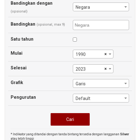
Bandingkan dengan
Negara
(opsional)
Bandingkan
(opsional, max 9)
Satu tahun
Mulai
×
1990
Selesai
×
2023
Grafik
Garis
Pengurutan
Default
* Indikator yang ditandai dengan tanda bintang tersedia dengan langganan
Silver
atau lebih tinggi