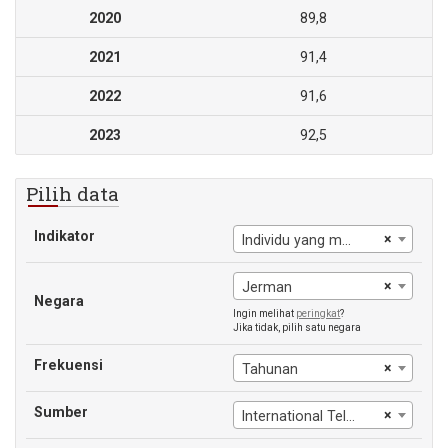
2020
89,8
2021
91,4
2022
91,6
2023
92,5
Pilih data
Indikator
×
Individu yang menggunakan Internet (% dari populasi)
×
Jerman
Negara
Ingin melihat
peringkat
?
Jika tidak, pilih satu negara
Frekuensi
×
Tahunan
Sumber
×
International Telecommunication Union