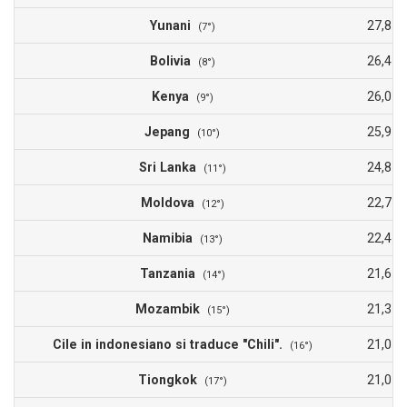
Yunani
27,8
(7°)
Bolivia
26,4
(8°)
Kenya
26,0
(9°)
Jepang
25,9
(10°)
Sri Lanka
24,8
(11°)
Moldova
22,7
(12°)
Namibia
22,4
(13°)
Tanzania
21,6
(14°)
Mozambik
21,3
(15°)
Cile in indonesiano si traduce "Chili".
21,0
(16°)
Tiongkok
21,0
(17°)