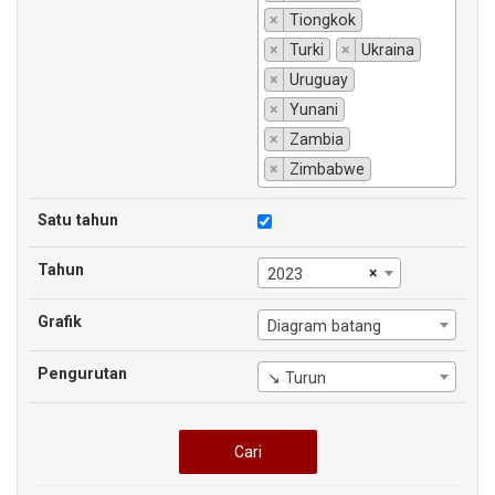
×
Tiongkok
×
Turki
×
Ukraina
×
Uruguay
×
Yunani
×
Zambia
×
Zimbabwe
Satu tahun
Tahun
×
2023
Grafik
Diagram batang
Pengurutan
↘ Turun