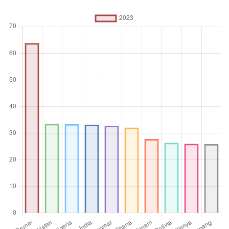
%
Operator
agregasi
Rata-rata