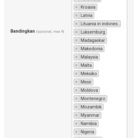
×
Kroasia
×
Latvia
×
Lituania in indonesiano si traduce "Lituania".
Bandingkan
(opsional, max 9)
×
Luksemburg
×
Madagaskar
×
Makedonia
×
Malaysia
×
Malta
×
Meksiko
×
Mesir
×
Moldova
×
Montenegro
×
Mozambik
×
Myanmar
×
Namibia
×
Nigeria