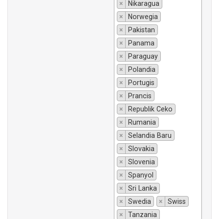
×
Nikaragua
×
Norwegia
×
Pakistan
×
Panama
×
Paraguay
×
Polandia
×
Portugis
×
Prancis
×
Republik Ceko
×
Rumania
×
Selandia Baru
×
Slovakia
×
Slovenia
×
Spanyol
×
Sri Lanka
×
Swedia
×
Swiss
×
Tanzania