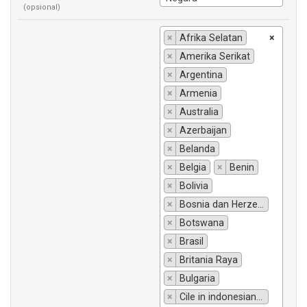
(opsional)
×
Afrika Selatan
×
×
Amerika Serikat
×
Argentina
×
Armenia
×
Australia
×
Azerbaijan
×
Belanda
×
Belgia
×
Benin
×
Bolivia
×
Bosnia dan Herzegovina
×
Botswana
×
Brasil
×
Britania Raya
×
Bulgaria
×
Cile in indonesiano si traduce "Chili".