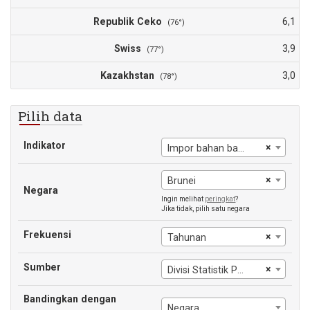
Republik Ceko
6,1
(76°)
Swiss
3,9
(77°)
Kazakhstan
3,0
(78°)
Pilih data
Indikator
×
Impor bahan bakar
×
Brunei
Negara
Ingin melihat
peringkat
?
Jika tidak, pilih satu negara
Frekuensi
×
Tahunan
Sumber
×
Divisi Statistik Perserikatan Bangsa-Bangsa
Bandingkan dengan
Negara