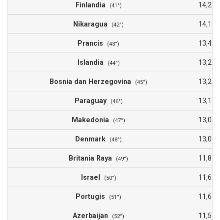
Finlandia
14,2
(41°)
Nikaragua
14,1
(42°)
Prancis
13,4
(43°)
Islandia
13,2
(44°)
Bosnia dan Herzegovina
13,2
(45°)
Paraguay
13,1
(46°)
Makedonia
13,0
(47°)
Denmark
13,0
(48°)
Britania Raya
11,8
(49°)
Israel
11,6
(50°)
Portugis
11,6
(51°)
Azerbaijan
11,5
(52°)