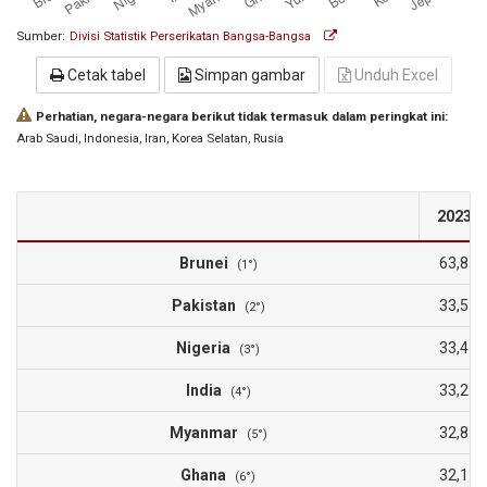
Sumber:
Divisi Statistik Perserikatan Bangsa-Bangsa
Cetak tabel
Simpan gambar
Unduh Excel
Perhatian, negara-negara berikut tidak termasuk dalam peringkat ini:
Arab Saudi
, Indonesia
, Iran
, Korea Selatan
, Rusia
2023
Brunei
63,8
(1°)
Pakistan
33,5
(2°)
Nigeria
33,4
(3°)
India
33,2
(4°)
Myanmar
32,8
(5°)
Ghana
32,1
(6°)