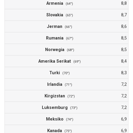
Armenia
8,8
(64°)
Slovakia
8,7
(65°)
Jerman
8,6
(66°)
Rumania
8,5
(67°)
Norwegia
8,5
(68°)
Amerika Serikat
8,4
(69°)
Turki
8,3
(70°)
Irlandia
7,2
(71°)
Kirgizstan
7,2
(72°)
Luksemburg
7,2
(73°)
Meksiko
6,9
(74°)
Kanada
6,9
(75°)