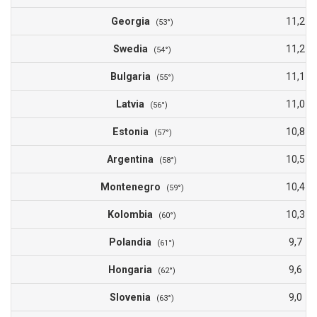
Georgia
11,2
(53°)
Swedia
11,2
(54°)
Bulgaria
11,1
(55°)
Latvia
11,0
(56°)
Estonia
10,8
(57°)
Argentina
10,5
(58°)
Montenegro
10,4
(59°)
Kolombia
10,3
(60°)
Polandia
9,7
(61°)
Hongaria
9,6
(62°)
Slovenia
9,0
(63°)