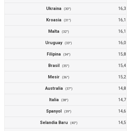
Ukraina
16,3
(30°)
Kroasia
16,1
(31°)
Malta
16,1
(32°)
Uruguay
16,0
(33°)
Filipina
15,8
(34°)
Brasil
15,4
(35°)
Mesir
15,2
(36°)
Australia
14,8
(37°)
Italia
14,7
(38°)
Spanyol
14,6
(39°)
Selandia Baru
14,5
(40°)