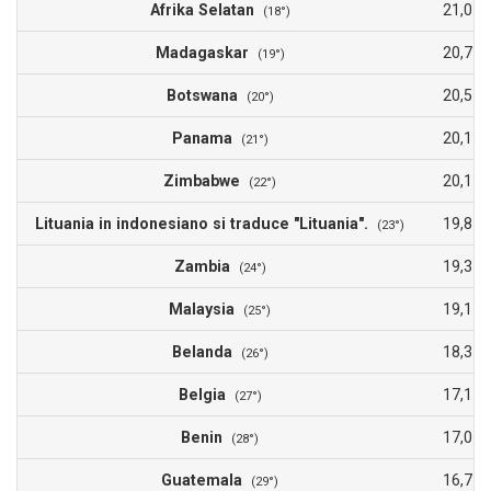
Afrika Selatan
21,0
(18°)
Madagaskar
20,7
(19°)
Botswana
20,5
(20°)
Panama
20,1
(21°)
Zimbabwe
20,1
(22°)
Lituania in indonesiano si traduce "Lituania".
19,8
(23°)
Zambia
19,3
(24°)
Malaysia
19,1
(25°)
Belanda
18,3
(26°)
Belgia
17,1
(27°)
Benin
17,0
(28°)
Guatemala
16,7
(29°)