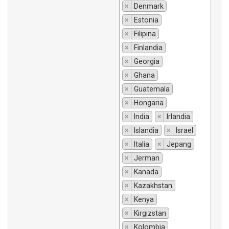
×
Denmark
×
Estonia
×
Filipina
×
Finlandia
×
Georgia
×
Ghana
×
Guatemala
×
Hongaria
×
India
×
Irlandia
×
Islandia
×
Israel
×
Italia
×
Jepang
×
Jerman
×
Kanada
×
Kazakhstan
×
Kenya
×
Kirgizstan
×
Kolombia