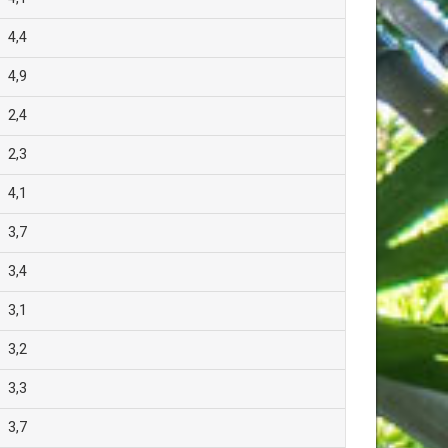
4,4
4,9
2,4
2,3
4,1
3,7
3,4
3,1
3,2
3,3
3,7