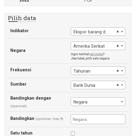
2022
11,6
Pilih data
Indikator
×
Ekspor barang dan jasa (% dari PDB)
×
Amerika Serikat
Negara
Ingin melihat
peringkat
?
Jika tidak, pilih satu negara
Frekuensi
×
Tahunan
Sumber
×
Bank Dunia
Bandingkan dengan
Negara
(opsional)
Bandingkan
(opsional, max 9)
Satu tahun