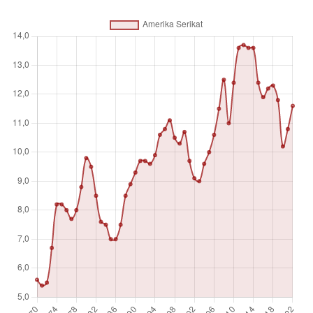
lainnya, seperti layanan komunikasi, konstruksi, keuangan,
informasi, bisnis, pribadi, dan pemerintah. Ini tidak termasuk
kompensasi karyawan dan pendapatan dari investasi
(sebelumnya disebut layanan faktor) dan transfer.
Satuan pengukuran
%