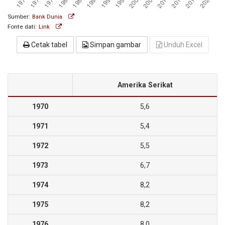
Sumber:
Bank Dunia
Fonte dati:
Link
Cetak tabel
Simpan gambar
Unduh Excel
Amerika Serikat
1970
5,6
1971
5,4
1972
5,5
1973
6,7
1974
8,2
1975
8,2
1976
8,0