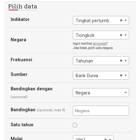
Pilih data
Indikator
×
Tingkat pertumbuhan PDB
×
Tiongkok
Negara
Ingin melihat
peringkat
?
Jika tidak, pilih satu negara
Frekuensi
×
Tahunan
Sumber
×
Bank Dunia
Bandingkan dengan
Negara
(opsional)
Bandingkan
(opsional, max 9)
Satu tahun
Mulai
×