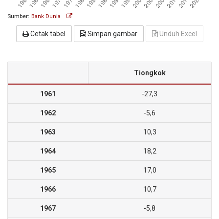
Sumber:
Bank Dunia
Cetak tabel
Simpan gambar
Unduh Excel
Tiongkok
1961
-27,3
1962
-5,6
1963
10,3
1964
18,2
1965
17,0
1966
10,7
1967
-5,8