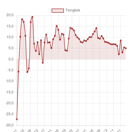
yang tinggal di dalam ekonomi ditambah pajak produk dan
dikurangi subsidi yang tidak termasuk dalam nilai produk. Ini
dihitung tanpa melakukan pengurangan untuk depresiasi
barang yang diproduksi atau untuk penipisan dan degradasi
sumber daya alam.
Satuan pengukuran
%