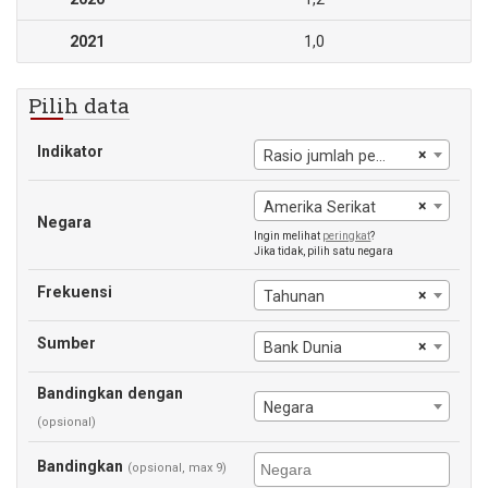
2021
1,0
Pilih data
Indikator
×
Rasio jumlah penduduk miskin pada $6,85 per hari
×
Amerika Serikat
Negara
Ingin melihat
peringkat
?
Jika tidak, pilih satu negara
Frekuensi
×
Tahunan
Sumber
×
Bank Dunia
Bandingkan dengan
Negara
(opsional)
Bandingkan
(opsional, max 9)