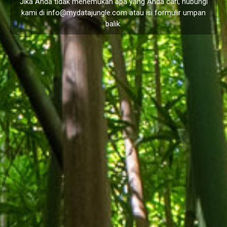
Jika Anda tidak menemukan apa yang Anda cari, hubungi
kami di
info@mydatajungle.com
atau isi formulir
umpan
balik
.