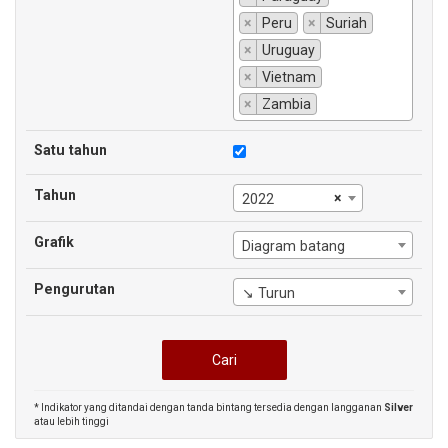
×
Peru
×
Suriah
×
Uruguay
×
Vietnam
×
Zambia
Satu tahun
Tahun
×
2022
Grafik
Diagram batang
Pengurutan
↘ Turun
* Indikator yang ditandai dengan tanda bintang tersedia dengan langganan
Silver
atau lebih tinggi