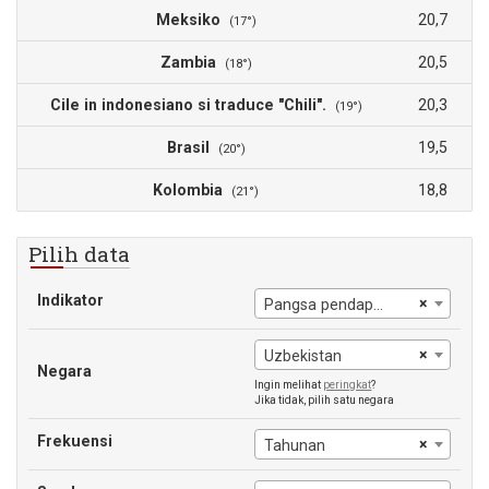
Meksiko
20,7
(17°)
Zambia
20,5
(18°)
Cile in indonesiano si traduce "Chili".
20,3
(19°)
Brasil
19,5
(20°)
Kolombia
18,8
(21°)
Pilih data
Indikator
×
Pangsa pendapatan yang dimiliki oleh 20% keempat
×
Uzbekistan
Negara
Ingin melihat
peringkat
?
Jika tidak, pilih satu negara
Frekuensi
×
Tahunan