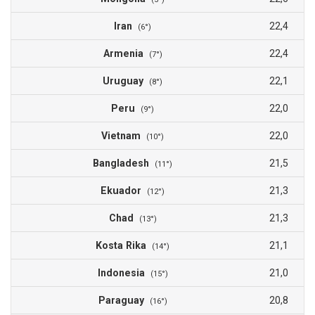
Iran
22,4
(6°)
Armenia
22,4
(7°)
Uruguay
22,1
(8°)
Peru
22,0
(9°)
Vietnam
22,0
(10°)
Bangladesh
21,5
(11°)
Ekuador
21,3
(12°)
Chad
21,3
(13°)
Kosta Rika
21,1
(14°)
Indonesia
21,0
(15°)
Paraguay
20,8
(16°)