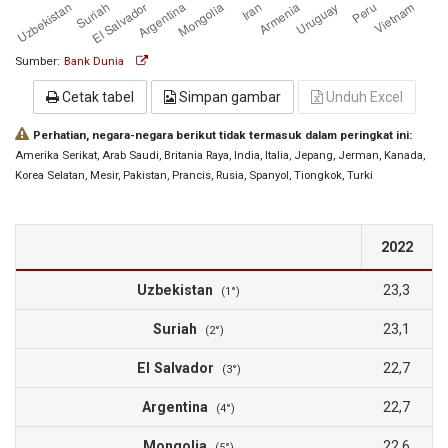
Sumber:
Bank Dunia
Cetak tabel
Simpan gambar
Unduh Excel
Perhatian, negara-negara berikut tidak termasuk dalam peringkat ini:
Amerika Serikat
, Arab Saudi
, Britania Raya
, India
, Italia
, Jepang
, Jerman
, Kanada
,
Korea Selatan
, Mesir
, Pakistan
, Prancis
, Rusia
, Spanyol
, Tiongkok
, Turki
2022
Uzbekistan
23,3
(1°)
Suriah
23,1
(2°)
El Salvador
22,7
(3°)
Argentina
22,7
(4°)
Mongolia
22,6
(5°)