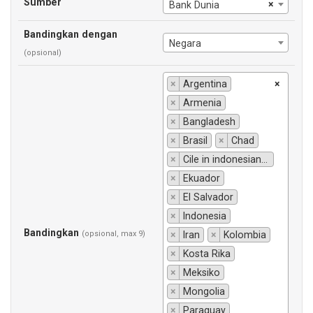
Sumber
×
Bank Dunia
Bandingkan dengan
Negara
(opsional)
×
Argentina
×
×
Armenia
×
Bangladesh
×
Brasil
×
Chad
×
Cile in indonesiano si traduce "Chili".
×
Ekuador
×
El Salvador
×
Indonesia
Bandingkan
(opsional, max 9)
×
Iran
×
Kolombia
×
Kosta Rika
×
Meksiko
×
Mongolia
×
Paraguay