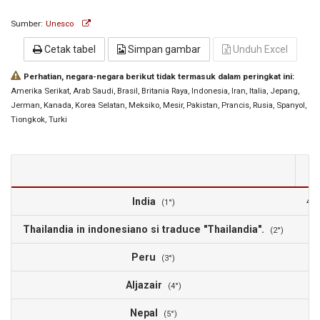
Sumber:
Unesco
Cetak tabel
Simpan gambar
Unduh Excel
Perhatian, negara-negara berikut tidak termasuk dalam peringkat ini:
Amerika Serikat
, Arab Saudi
, Brasil
, Britania Raya
, Indonesia
, Iran
, Italia
, Jepang
,
Jerman
, Kanada
, Korea Selatan
, Meksiko
, Mesir
, Pakistan
, Prancis
, Rusia
, Spanyol
,
Tiongkok
, Turki
India
4.
(1°)
Thailandia in indonesiano si traduce "Thailandia".
3
(2°)
Peru
2
(3°)
Aljazair
2
(4°)
Nepal
1
(5°)