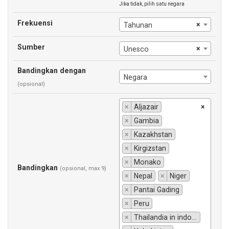
Jika tidak, pilih satu negara
Frekuensi
×
Tahunan
Sumber
×
Unesco
Bandingkan dengan
Negara
(opsional)
×
Aljazair
×
×
Gambia
×
Kazakhstan
×
Kirgizstan
×
Monako
Bandingkan
(opsional, max 9)
×
Nepal
×
Niger
×
Pantai Gading
×
Peru
×
Thailandia in indonesiano si traduce "Thailandia".