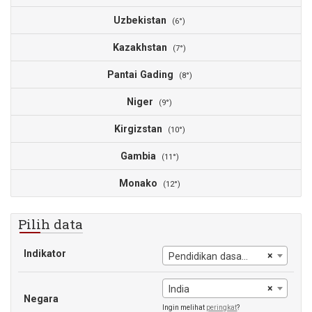
Uzbekistan
1
(6°)
Kazakhstan
1
(7°)
Pantai Gading
1
(8°)
Niger
6
(9°)
Kirgizstan
2
(10°)
Gambia
1
(11°)
Monako
(12°)
Pilih data
Indikator
×
Pendidikan dasar, guru
×
India
Negara
Ingin melihat
peringkat
?