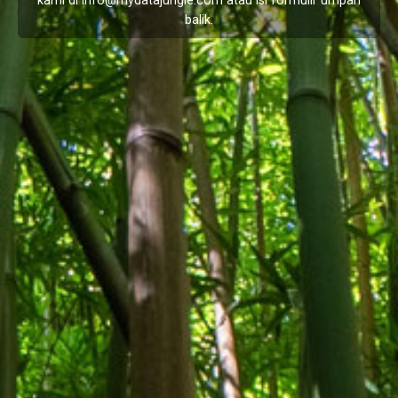
kami di
info@mydatajungle.com
atau isi formulir
umpan
balik
.