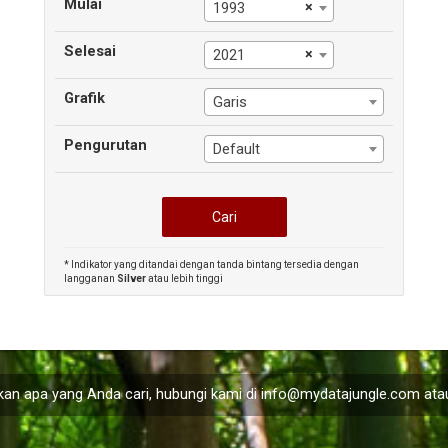
Mulai
×
1993
Selesai
×
2021
Grafik
Garis
Pengurutan
Default
* Indikator yang ditandai dengan tanda bintang tersedia dengan
langganan
Silver
atau lebih tinggi
an apa yang Anda cari, hubungi kami di
info@mydatajungle.com
atau