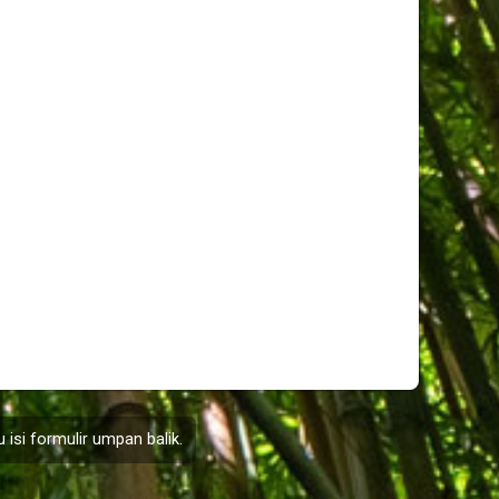
 isi formulir
umpan balik
.