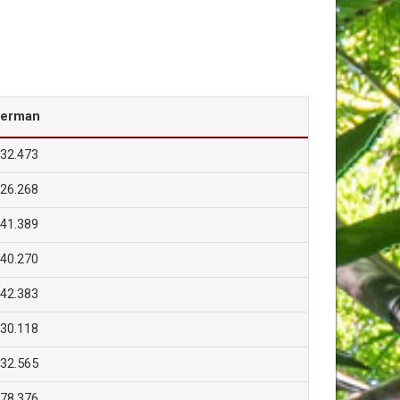
erman
32.473
26.268
41.389
40.270
42.383
30.118
32.565
78.376