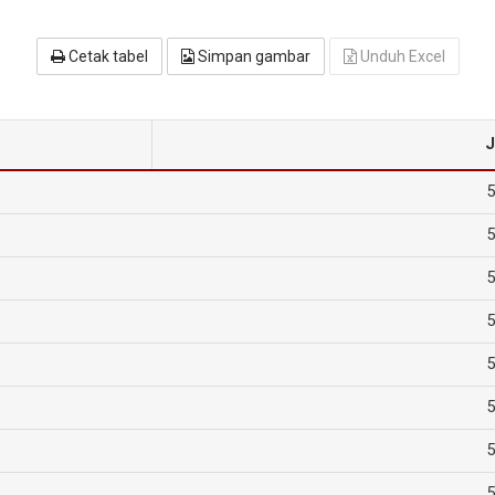
Cetak tabel
Simpan gambar
Unduh Excel
J
5
5
5
5
5
5
5
5