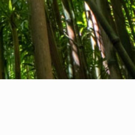
Informasi hukum
nternational Communication S.r.l.
PWP IT14478081004