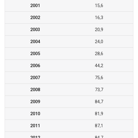
2001
15,6
2002
16,3
2003
20,9
2004
24,0
2005
28,6
2006
44,2
2007
75,6
2008
73,7
2009
84,7
2010
81,9
2011
87,1
2012
84,7