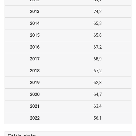
2013
74,2
2014
65,3
2015
65,6
2016
67,2
2017
68,9
2018
67,2
2019
62,8
2020
64,7
2021
63,4
2022
56,1
Pilih data